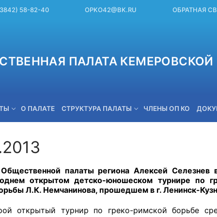
(3842) 58-82-40
OPKO42@BK.RU
ОБРАТНАЯ С
СТВЕННАЯ ПАЛАТА КЕМЕРОВСКОЙ 
ЕТЫ
О ПАЛАТЕ
СТРУКТУРА ПАЛАТЫ
ЧЛЕНЫ ОП КО
ДОКУ
.2013
OPKO42@BK.RU
Общественной палаты региона Алексей Селезнев в 
годнем открытом детско-юношеском турнире по гр
орьбы Л.К. Немчанинова, прошедшем в г. Ленинск-Куз
ткрытый турнир по греко-римской борьбе среди