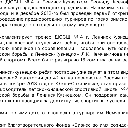
лю ДЮСШ №4 в Ленинск-Кузнецком Леониду Ксенофо
я в канун предновогодних праздников. Напомним, что
года, и в декабре 2012-го был проведен первый откр
роведение предновогодних турниров по греко-римско
оветы
одрастающего поколения к этому виду спорта.
 советы при территориальных органах федеральных о
ентирует тренер ДЮСШ №4 г. Ленинск-Кузнецкий
я для «первой ступеньки» ребят, чтобы они опробо
ой власти
Таких новичков на соревновании собралось чуть боль
ской борьбы в Ленинск-Кузнецком Л.К. Немчанинова
 советы по проведению независимой оценки качества
й спортом). Всего было разыграно 13 комплектов награ
уг
инск-кузнецких ребят постарше уже звучат в этом в
весовой категории до 42 кг на первенстве России по
 в ноябре 2013 года в Южно-Сахалинске, стал призер
ты
уководитель детско-юношеской спортивной школы №4
ской борьбы в Ленинск-Кузнецком. Он поздравил ка
от школы поощрил за достигнутые спортивные успехи
 гостями детско-юношеского турнира им. Немчанино
овет ОП КО
нт благотворительного фонда «Бизнес во имя созида