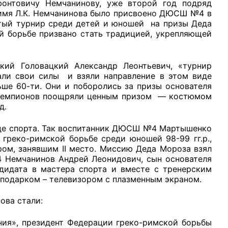
нтовичу Немчанинову, уже второй год подряд
 имя Л.К. Немчанинова было присвоено ДЮСШ №4 в
ытый турнир среди детей и юношей на призы Деда
й борьбе призвано стать традицией, укрепляющей
рганов
 Головацкий Александр Леонтьевич, «турнир
вали свои силы и взяли направление в этом виде
ше 60-ти. Они и поборолись за призы основателя
 (чемпионов поощряли ценным призом — костюмом
 условий
д.
иде спорта. Так воспитанник ДЮСШ №4 Мартышенко
 греко-римской борьбе среди юношей 98-99 гг.р.,
ом, занявшим II место. Миссию Деда Мороза взял
 Немчанинов Андрей Леонидович, сын основателя
ндидата в мастера спорта и вместе с тренерским
 подарком – телевизором с плазменным экраном.
ва стали:
ния», президент Федерации греко-римской борьбы