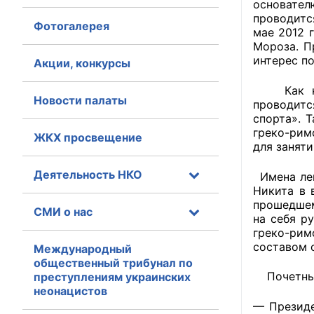
основате
проводитс
Фотогалерея
Главная
мае 2012 
Мороза. П
Общественные с
интерес п
Акции, конкурсы
Общественные
Как комм
Новости палаты
проводитс
исполнительн
спорта». 
греко-рим
ЖКХ просвещение
Общественные
для заняти
оказания усл
Деятельность НКО
Имена лен
О Палате
Никита в 
прошедшем
СМИ о нас
Структура Пала
на себя р
греко-рим
составом 
Комиссии
Международный
общественный трибунал по
Почетными
преступлениям украинских
Экспертный с
неонацистов
— Президе
Совет ОП КО