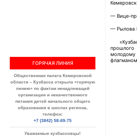
Кемеровск
Общественны
— Вице-пр
Члены ОП КО
— Рылова 
Документы ОП К
«Кузбасс 
прошлого 
Регламент ОП
молодому 
флагманом
ГОРЯЧАЯ ЛИНИЯ
Кодекс этики
Общественная палата Кемеровской
Положения
области – Кузбасса открыла «горячую
линию» по фактам ненадлежащей
Соглашения
организации и некачественного
питания детей начального общего
Рекомендаци
образования в школах региона,
телефон:
Порядок раб
+7 (3842) 58-69-75
Аппарат ОП КО
Уважаемые кузбассовцы!