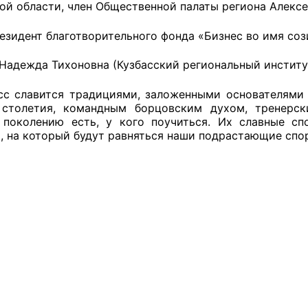
ой области, член Общественной палаты региона Алексе
й штаб
езидент благотворительного фонда «Бизнес во имя со
Надежда Тихоновна (Кузбасский региональный инстит
О
славится традициями, заложенными основателями г
столетия, командным борцовским духом, тренерск
 КО
поколению есть, у кого поучиться. Их славные сп
, на который будут равняться наши подрастающие сп
 ОП КО
и
оты ЦОН