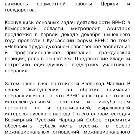
важность совместной работы Церкви и
государства.
Совет ОП КО
Коснувшись основных задач деятельности ВРНС в
Общественный штаб
Кемеровской области, митрополит Аристарх
предложил в первой декаде декабря нынешнего
Члены ОП КО
года провести I Кузбасский форум ВРНС по теме
«Человек труда: духовно-нравственное воспитание
Документы ОП КО
и профессиональное призвание, гражданская
позиция, роль в обществе». Предложение владыки
встретило единодушную поддержку участников
Регламент ОП КО
собрания.
Кодекс этики ОП КО
Затем слово взял протоиерей Всеволод Чаплин. В
своем выступлении он обратил внимание
Положения
собравшихся на то, что ВРНС является не только
интеллектуальным центром и инкубатором
Соглашения
проектов, но и организацией, выражающей
интересы русского народа. По его словам, сегодня
Рекомендации
Всемирный Русский Народный Собор стремится
обеспечить субъектность русских в сфере
Порядок работы ЦОН
межнациональных отношений, межнационального