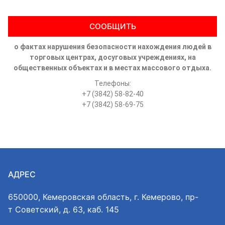
СООБЩИТЬ
о фактах нарушения безопасности нахождения людей в
торговых центрах, досуговых учреждениях, на
общественных объектах и в местах массового отдыха.
Телефоны:
+7 (3842) 58-82-40
+7 (3842) 58-69-75
АДРЕС
650000, Кемеровская область, г. Кемерово, пр-
т Советский, д. 63, каб. 145