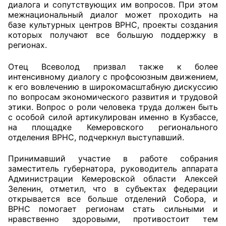
диалога и сопутствующих им вопросов. При этом
межнациональный диалог может проходить на
Аппарат ОП КО
базе культурных центров ВРНС, проекты создания
которых получают все большую поддержку в
УСТАВ ГКУ “АППАРАТ ОП КО”
регионах.
Доходы руководителя за 2024 г.
Отец Всеволод призвал также к более
интенсивному диалогу с профсоюзным движением,
к его вовлечению в широкомасштабную дискуссию
по вопросам экономического развития и трудовой
этики. Вопрос о роли человека труда должен быть
с особой силой артикулирован именно в Кузбассе,
на площадке Кемеровского регионального
отделения ВРНС, подчеркнул выступавший.
Принимавший участие в работе собрания
заместитель губернатора, руководитель аппарата
Администрации Кемеровской области Алексей
Зеленин, отметил, что в субъектах федерации
открывается все больше отделений Собора, и
ВРНС помогает регионам стать сильными и
нравственно здоровыми, противостоит тем