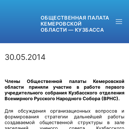
ОБЩЕСТВЕННАЯ ПАЛАТА
КЕМЕРОВСКОЙ
ОБЛАСТИ — КУЗБАССА
30.05.2014
+7 (3842) 58-82-40
Члены Общественной палаты Кемеровской
OPKO42@BK.RU
области приняли участие в работе первого
учредительного собрания Кузбасского отделения
ОБРАТНАЯ СВЯЗЬ
Всемирного Русского Народного Собора (ВРНС).
Для обсуждения организационных вопросов и
формирования стратегии дальнейшей работы
создаваемой общественной структуры в зале
заседаний ученого совета Кузбасского