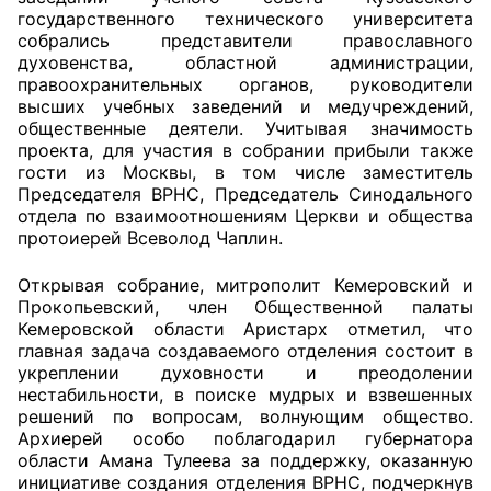
государственного технического университета
собрались представители православного
Главная
духовенства, областной администрации,
правоохранительных органов, руководители
Общественные советы
высших учебных заведений и медучреждений,
общественные деятели. Учитывая значимость
Общественные советы при территориальных
проекта, для участия в собрании прибыли также
органах федеральных органов
гости из Москвы, в том числе заместитель
Председателя ВРНС, Председатель Синодального
исполнительной власти
отдела по взаимоотношениям Церкви и общества
протоиерей Всеволод Чаплин.
Общественные советы по проведению
независимой оценки качества условий
Открывая собрание, митрополит Кемеровский и
оказания услуг
Прокопьевский, член Общественной палаты
Кемеровской области Аристарх отметил, что
О Палате
главная задача создаваемого отделения состоит в
укреплении духовности и преодолении
нестабильности, в поиске мудрых и взвешенных
Структура Палаты
решений по вопросам, волнующим общество.
Архиерей особо поблагодарил губернатора
Комиссии
области Амана Тулеева за поддержку, оказанную
инициативе создания отделения ВРНС, подчеркнув
Экспертный совет ОП КО