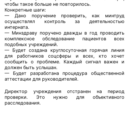
чтобы такое больше не повторилось.
Конкретные шаги:
Главная
— Дано поручение проверить, как минтруд
осуществлял контроль за деятельностью
Общественные советы
интерната.
— Минздраву поручено дважды в год проводить
Общественные советы при территориальных
комплексное обследование пациентов всех
органах федеральных органов
подобных учреждений.
— Будет создана круглосуточная горячая линия
исполнительной власти
для работников соцсферы и всех, кто хочет
сообщить о проблеме. Каждый сигнал важен и
Общественные советы по проведению
должен быть услышан.
независимой оценки качества условий
— Будет разработана процедура общественной
оказания услуг
аттестации для руководителей.
О Палате
Директор учреждения отстранен на период
проверки. Это нужно для объективного
расследования.
Структура Палаты
Комиссии
Экспертный совет ОП КО