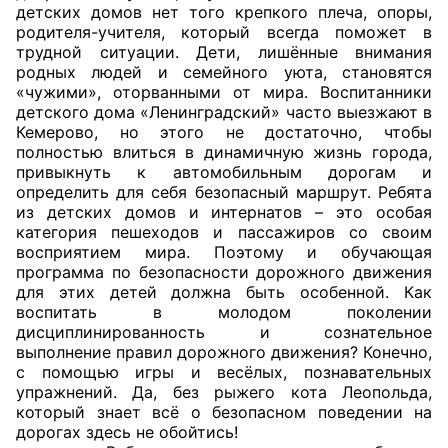
детских домов нет того крепкого плеча, опоры,
родителя-учителя, который всегда поможет в
Главная
трудной ситуации. Дети, лишённые внимания
родных людей и семейного уюта, становятся
Общественные советы
«чужими», оторванными от мира. Воспитанники
детского дома «Ленинградский» часто выезжают в
Общественные советы при территориальных
Кемерово, но этого не достаточно, чтобы
полностью влиться в динамичную жизнь города,
органах федеральных органов
привыкнуть к автомобильным дорогам и
исполнительной власти
определить для себя безопасный маршрут. Ребята
из детских домов и интернатов – это особая
Общественные советы по проведению
категория пешеходов и пассажиров со своим
независимой оценки качества условий
восприятием мира. Поэтому и обучающая
программа по безопасности дорожного движения
оказания услуг
для этих детей должна быть особенной. Как
воспитать в молодом поколении
О Палате
дисциплинированность и сознательное
выполнение правил дорожного движения? Конечно,
Структура Палаты
с помощью игры и весёлых, познавательных
упражнений. Да, без рыжего кота Леопольда,
Комиссии
который знает всё о безопасном поведении на
дорогах здесь не обойтись!
Экспертный совет ОП КО