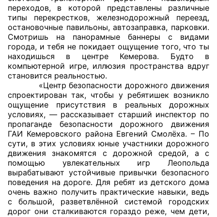
переходов, в которой представлены различные
Аппарат ОП КО
типы перекрестков, железнодорожный переезд,
остановочные павильоны, автозаправка, парковки.
УСТАВ ГКУ “АППАРАТ ОП КО”
Смотришь на панорамные баннеры с видами
города, и тебя не покидает ощущение того, что ты
находишься в центре Кемерова. Будто в
Доходы руководителя за 2024 г.
компьютерной игре, иллюзия пространства вдруг
становится реальностью.
«Центр безопасности дорожного движения
спроектирован так, чтобы у ребятишек возникло
ощущение присутствия в реальных дорожных
условиях, — рассказывает старший инспектор по
пропаганде безопасности дорожного движения
ГАИ Кемеровского района Евгений Смолёха. – По
сути, в этих условиях юные участники дорожного
движения знакомятся с дорожной средой, а с
помощью увлекательных игр Леопольда
вырабатывают устойчивые привычки безопасного
поведения на дороге. Для ребят из детского дома
очень важно получить практические навыки, ведь
с большой, разветвлённой системой городских
дорог они сталкиваются гораздо реже, чем дети,