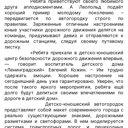
Ребята приветствуют своего любимого
друга аплодисментами. А Леопольд подаёт
Совет ОП КО
хороший пример молодому поколению –
передвигается по автогородку строго по
правилам. Заряженные отличным настроением
Общественный штаб
юные участники дорожного движения делятся на
команды, придумывают девиз и отправляются к
Члены ОП КО
дорожным станциям, следуя своему путевому
листку.
Документы ОП КО
«Ребята приехали в детско-юношеский
центр безопасности дорожного движения впервые,
Регламент ОП КО
— говорит воспитатель детского дома
«Ленинградский» Евгений Кожин. – Им трудно
Кодекс этики ОП КО
сдержать эмоции. Хорошее настроение на
сегодняшний день уже гарантировано. Уверен, что
после такого яркого мероприятия, ребята ещё
Положения
долго будут делиться своими впечатлениями по
дороге в детский дом».
Соглашения
Детско-юношеский автогородок
представляет собой макет современного города с
Рекомендации
реально существующими знаками, дорожными
разметками и светофорами. В нем моделируется
Порядок работы ЦОН
система транспортных дорог и пешеходных