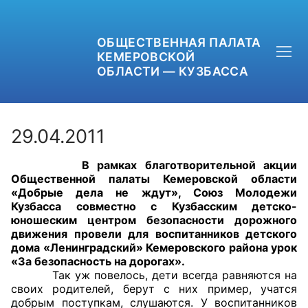
ОБЩЕСТВЕННАЯ ПАЛАТА
КЕМЕРОВСКОЙ
ОБЛАСТИ — КУЗБАССА
29.04.2011
В рамках благотворительной акции
+7 (3842) 58-82-40
Общественной палаты Кемеровской области
«Добрые дела не ждут», Союз Молодежи
OPKO42@BK.RU
Кузбасса совместно с Кузбасским детско-
юношеским центром безопасности дорожного
движения провели для воспитанников детского
ОБРАТНАЯ СВЯЗЬ
дома «Ленинградский» Кемеровского района урок
«За безопасность на дорогах».
Так уж повелось, дети всегда равняются на
своих родителей, берут с них пример, учатся
добрым поступкам, слушаются. У воспитанников