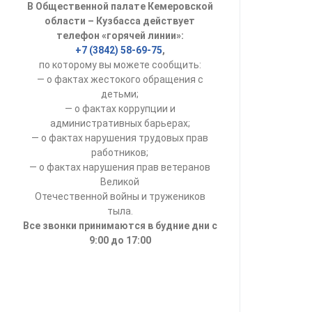
В Общественной палате Кемеровской
УСТАВ ГКУ “А
области – Кузбасса действует
телефон «горячей линии»:
Доходы руков
+7 (3842) 58-69-75
,
по которому вы можете сообщить:
— о фактах жестокого обращения с
детьми;
— о фактах коррупции и
административных барьерах;
— о фактах нарушения трудовых прав
работников;
— о фактах нарушения прав ветеранов
Великой
Отечественной войны и тружеников
тыла.
Все звонки принимаются в будние дни с
9:00 до 17:00