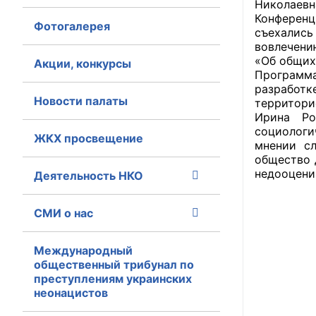
Николаевн
Конферен
Фотогалерея
Главная
съехались
вовлечени
Общественные с
«Об общих
Акции, конкурсы
Программа
разработ
Общественные
Новости палаты
территори
исполнительн
Ирина Ро
социологи
ЖКХ просвещение
Общественные
мнении сл
оказания усл
общество 
недооцени
Деятельность НКО
О Палате
СМИ о нас
Структура Пала
Комиссии
Международный
общественный трибунал по
преступлениям украинских
Экспертный с
неонацистов
Совет ОП КО