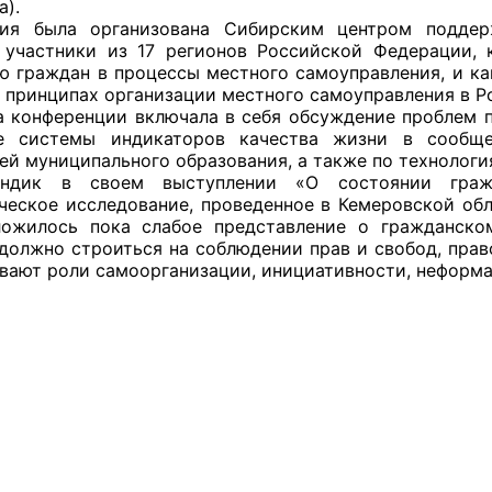
а).
ция была организована Сибирским центром поддер
 участники из 17 регионов Российской Федерации, 
ю граждан в процессы местного самоуправления, и ка
оветы
 принципах организации местного самоуправления в Р
 конференции включала в себя обсуждение проблем 
ке системы индикаторов качества жизни в сообще
 советы при территориальных органах федеральных о
ей муниципального образования, а также по технологи
ой власти
ндик в своем выступлении «О состоянии гражд
ческое исследование, проведенное в Кемеровской обл
 советы по проведению независимой оценки качества
ожилось пока слабое представление о гражданско
уг
должно строиться на соблюдении прав и свобод, прав
вают роли самоорганизации, инициативности, неформ
ты
овет ОП КО