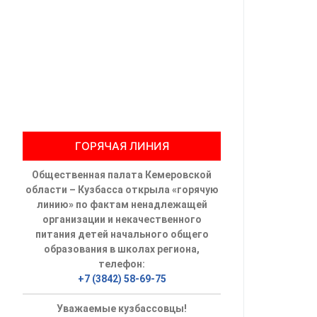
Общественны
Члены ОП КО
Документы ОП К
Регламент ОП
ГОРЯЧАЯ ЛИНИЯ
Кодекс этики
Общественная палата Кемеровской
Положения
области – Кузбасса открыла «горячую
линию» по фактам ненадлежащей
Соглашения
организации и некачественного
питания детей начального общего
Рекомендаци
образования в школах региона,
телефон:
Порядок раб
+7 (3842) 58-69-75
Аппарат ОП КО
Уважаемые кузбассовцы!