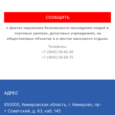
СООБЩИТЬ
о фактах нарушения безопасности нахождения людей в
торговых центрах, досуговых учреждениях, на
общественных объектах и в местах массового отдыха.
Телефоны:
+7 (3842) 58-82-40
+7 (3842) 58-69-75
АДРЕС
650000, Кемеровская область, г. Кемерово, пр-
т Советский, д. 63, каб. 145