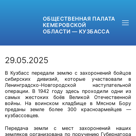
ОБЩЕСТВЕННАЯ ПАЛАТА
КЕМЕРОВСКОЙ
ОБЛАСТИ — КУЗБАССА
29.05.2025
В Кузбасс передали землю с захоронений бойцов
+7 (3842) 58-82-40
сибирских дивизий, которые участвовали в
Ленинградско-Новгородской наступательной
OPKO42@BK.RU
операции. В 1942 году здесь проходили одни из
самых жестоких боёв Великой Отечественной
войны. На воинском кладбище в Мясном Бору
ОБРАТНАЯ СВЯЗЬ
преданы земле более 300 красноармейцев —
кузбассовцев.
Передача земли с мест захоронений наших
земляков организована по поручению Губернатора