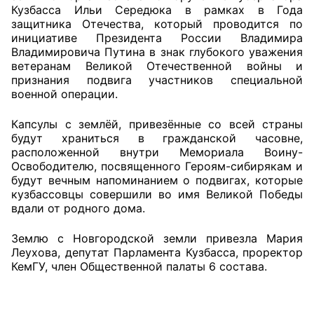
Кузбасса Ильи Середюка в рамках в Года
защитника Отечества, который проводится по
Главная
инициативе Президента России Владимира
Владимировича Путина в знак глубокого уважения
Общественные советы
ветеранам Великой Отечественной войны и
признания подвига участников специальной
Общественные советы при территориальных
военной операции.
органах федеральных органов
Капсулы с землёй, привезённые со всей страны
исполнительной власти
будут храниться в гражданской часовне,
расположенной внутри Мемориала Воину-
Общественные советы по проведению
Освободителю, посвященного Героям-сибирякам и
независимой оценки качества условий
будут вечным напоминанием о подвигах, которые
оказания услуг
кузбассовцы совершили во имя Великой Победы
вдали от родного дома.
О Палате
Землю с Новгородской земли привезла Мария
Леухова, депутат Парламента Кузбасса, проректор
Структура Палаты
КемГУ, член Общественной палаты 6 состава.
Комиссии
Экспертный совет ОП КО