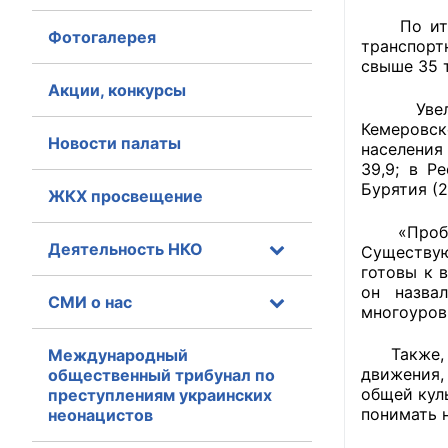
По итога
Фотогалерея
Главная
транспорт
свыше 35 
Общественные с
Акции, конкурсы
Увеличен
Общественные
Кемеровск
Новости палаты
населения
исполнительн
39,9; в Р
Бурятия (2
ЖКХ просвещение
Общественные
оказания усл
«Проблем
Деятельность НКО
Существую
О Палате
готовы к 
он назва
СМИ о нас
Структура Пала
многоуров
Комиссии
Также, п
Международный
движения,
общественный трибунал по
общей кул
преступлениям украинских
Экспертный с
понимать 
неонацистов
Совет ОП КО