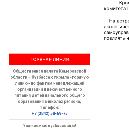
Кроме то
комитета 
Общественны
На встреч
Члены ОП КО
экологиче
самоуправ
Документы ОП К
повлиять 
Регламент ОП
ГОРЯЧАЯ ЛИНИЯ
Кодекс этики
Общественная палата Кемеровской
Положения
области – Кузбасса открыла «горячую
линию» по фактам ненадлежащей
Соглашения
организации и некачественного
питания детей начального общего
Рекомендаци
образования в школах региона,
телефон:
Порядок раб
+7 (3842) 58-69-75
Аппарат ОП КО
Уважаемые кузбассовцы!