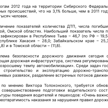
м 2012 года на территории Сибирского Федерально
ных происшествий, что на 3,1% больше, чем в 2011 го
тысяч человек.
оветы
ие показателей количества ДТП, числа погибших 
 советы при территориальных органах федеральных о
ой, Омской областях. Наибольший показатель числа п
 зафиксирован в Республике Тыва – 46,7 (по РФ – 19,5
ой власти
еспублике Хакасия – 28,0; Забайкальском крае – 25
,8) и в Томской области – (11,8).
 советы по проведению независимой оценки качества
уг
а безопасности дорожного движения сегодня ст
щая дорожная инфраструктура, система регулирования
возросшему темпу автомобилизации». Среди задач го
л строительство и эксплуатацию дорожно-транспо
ты
невых развязок, разделение встречных потоков движен
о мнению Виктора Толоконского, требуется обновл
 совершенствование подготовки водительского сос
ьтуры поведения водителей и пешеходов: «Очень важн
овет ОП КО
неотвратимость наказания за нарушения правил дорож