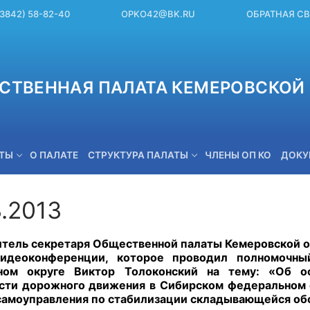
(3842) 58-82-40
OPKO42@BK.RU
ОБРАТНАЯ С
СТВЕННАЯ ПАЛАТА КЕМЕРОВСКОЙ 
ЕТЫ
О ПАЛАТЕ
СТРУКТУРА ПАЛАТЫ
ЧЛЕНЫ ОП КО
ДОКУ
3.2013
OPKO42@BK.RU
тель секретаря Общественной палаты Кемеровской об
идеоконференции, которое проводил полномочны
ном округе Виктор Толоконский на тему: «Об о
сти дорожного движения в Сибирском федеральном о
самоуправления по стабилизации складывающейся об