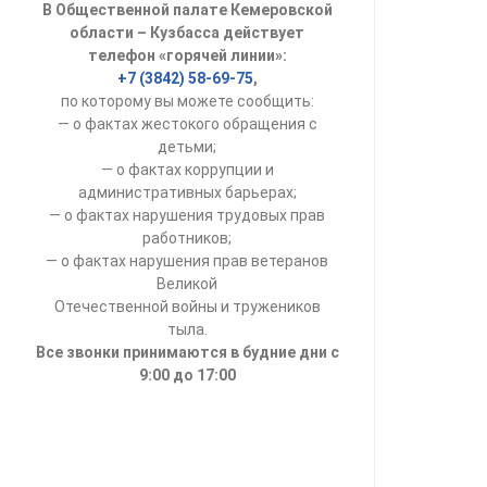
В Общественной палате Кемеровской
УСТАВ ГКУ “А
области – Кузбасса действует
телефон «горячей линии»:
Доходы руков
+7 (3842) 58-69-75
,
по которому вы можете сообщить:
— о фактах жестокого обращения с
детьми;
— о фактах коррупции и
административных барьерах;
— о фактах нарушения трудовых прав
работников;
— о фактах нарушения прав ветеранов
Великой
Отечественной войны и тружеников
тыла.
Все звонки принимаются в будние дни с
9:00 до 17:00