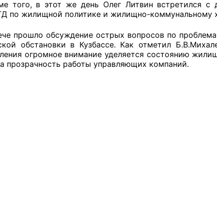
го, в этот же день Олег Литвин встретился с де
ГД по жилищной политике и жилищно-коммунальному х
й штаб
е прошло обсуждение острых вопросов по проблема
ской обстановки в Кузбассе. Как отметил Б.В.Михал
ления огромное внимание уделяется состоянию жилищ
О
на прозрачность работы управляющих компаний.
 КО
 ОП КО
и
оты ЦОН