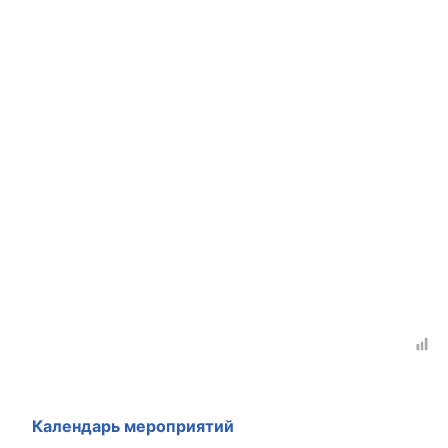
Совет ОП КО
Общественный штаб
Члены ОП КО
Документы ОП КО
Регламент ОП КО
Кодекс этики ОП КО
Положения
Соглашения
Рекомендации
Календарь мероприятий
Порядок работы ЦОН