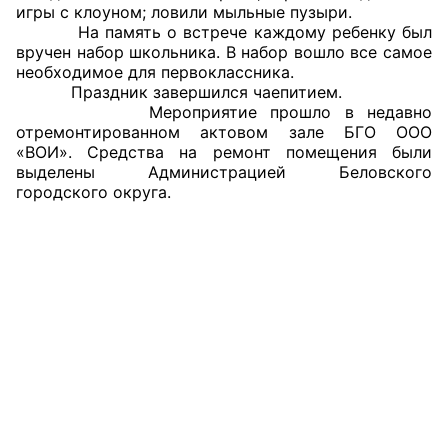
игры с клоуном; ловили мыльные пузыри.
На память о встрече каждому ребенку был
Главная
вручен набор школьника. В набор вошло все самое
необходимое для первоклассника.
Общественные советы
Праздник завершился чаепитием.
Мероприятие прошло в недавно
Общественные советы при территориальных
отремонтированном актовом зале БГО ООО
«ВОИ». Средства на ремонт помещения были
органах федеральных органов
выделены Администрацией Беловского
исполнительной власти
городского округа.
Общественные советы по проведению
независимой оценки качества условий
оказания услуг
О Палате
Структура Палаты
Комиссии
Экспертный совет ОП КО