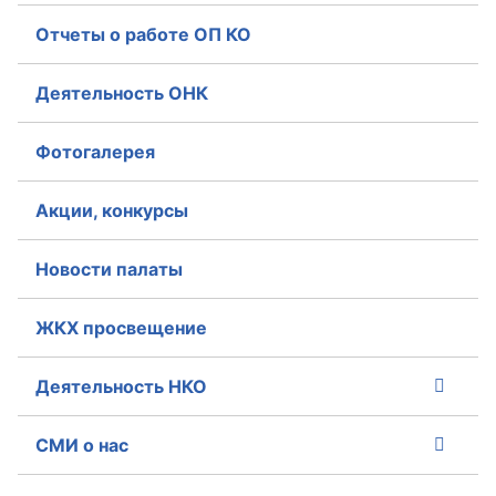
Отчеты о работе ОП КО
Аппарат ОП КО
УСТАВ ГКУ “АППАРАТ ОП КО”
Деятельность ОНК
Доходы руководителя за 2024 г.
Фотогалерея
Акции, конкурсы
Новости палаты
ЖКХ просвещение
Деятельность НКО
СМИ о нас