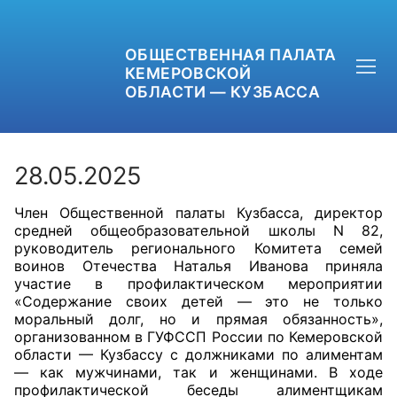
ОБЩЕСТВЕННАЯ ПАЛАТА
КЕМЕРОВСКОЙ
ОБЛАСТИ — КУЗБАССА
28.05.2025
Член Общественной палаты Кузбасса, директор
+7 (3842) 58-82-40
средней общеобразовательной школы N 82,
руководитель регионального Комитета семей
OPKO42@BK.RU
воинов Отечества Наталья Иванова приняла
участие в профилактическом мероприятии
«Содержание своих детей — это не только
ОБРАТНАЯ СВЯЗЬ
моральный долг, но и прямая обязанность»,
организованном в ГУФССП России по Кемеровской
области — Кузбассу с должниками по алиментам
— как мужчинами, так и женщинами. В ходе
профилактической беседы алиментщикам