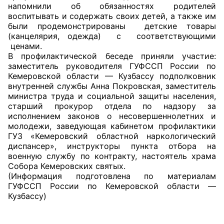
напомнили об обязанностях родителей
воспитывать и содержать своих детей, а также им
Главная
были продемонстрированы детские товары
(канцелярия, одежда) с соответствующими
Общественные советы
ценами.
В профилактической беседе приняли участие:
Общественные советы при территориальных
заместитель руководителя ГУФССП России по
Кемеровской области — Кузбассу подполковник
органах федеральных органов
внутренней службы Анна Покровская, заместитель
исполнительной власти
министра труда и социальной защиты населения,
старший прокурор отдела по надзору за
Общественные советы по проведению
исполнением законов о несовершеннолетних и
независимой оценки качества условий
молодежи, заведующая кабинетом профилактики
ГУЗ «Кемеровский областной наркологический
оказания услуг
диспансер», инструкторы пункта отбора на
военную службу по контракту, настоятель храма
О Палате
Собора Кемеровских святых.
(Информация подготовлена по материалам
Структура Палаты
ГУФССП России по Кемеровской области —
Кузбассу)
Комиссии
Экспертный совет ОП КО