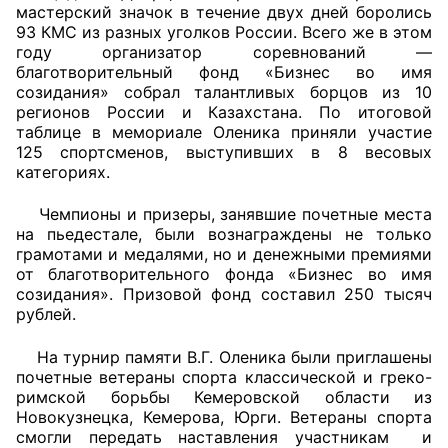
мастерский значок в течение двух дней боролись
93 КМС из разных уголков России. Всего же в этом
Совет ОП КО
году организатор соревнований —
благотворительный фонд «Бизнес во имя
Общественный штаб
созидания» собрал талантливых борцов из 10
регионов России и Казахстана. По итоговой
Члены ОП КО
таблице в мемориале Оленика приняли участие
125 спортсменов, выступивших в 8 весовых
категориях.
Документы ОП КО
Чемпионы и призеры, занявшие почетные места
Регламент ОП КО
на пьедестале, были вознаграждены не только
грамотами и медалями, но и денежными премиями
Кодекс этики ОП КО
от благотворительного фонда «Бизнес во имя
созидания». Призовой фонд составил 250 тысяч
Положения
рублей.
Соглашения
На турнир памяти В.Г. Оленика были приглашены
почетные ветераны спорта классической и греко-
Рекомендации
римской борьбы Кемеровской области из
Новокузнецка, Кемерова, Юрги. Ветераны спорта
Порядок работы ЦОН
смогли передать наставления участникам и