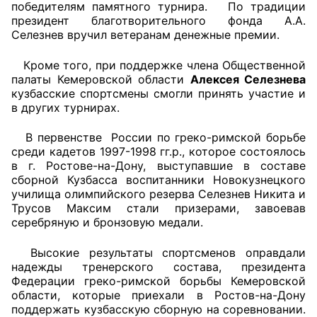
победителям памятного турнира. По традиции
президент благотворительного фонда А.А.
Аппарат ОП КО
Селезнев вручил ветеранам денежные премии.
УСТАВ ГКУ “АППАРАТ ОП КО”
Кроме того, при поддержке члена Общественной
палаты Кемеровской области
Алексея Селезнева
Доходы руководителя за 2024 г.
кузбасские спортсмены смогли принять участие и
в других турнирах.
В первенстве России по греко-римской борьбе
среди кадетов 1997-1998 гг.р., которое состоялось
в г. Ростове-на-Дону, выступавшие в составе
сборной Кузбасса воспитанники Новокузнецкого
училища олимпийского резерва Селезнев Никита и
Трусов Максим стали призерами, завоевав
серебряную и бронзовую медали.
Высокие результаты спортсменов оправдали
надежды тренерского состава, президента
Федерации греко-римской борьбы Кемеровской
области, которые приехали в Ростов-на-Дону
поддержать кузбасскую сборную на соревновании.