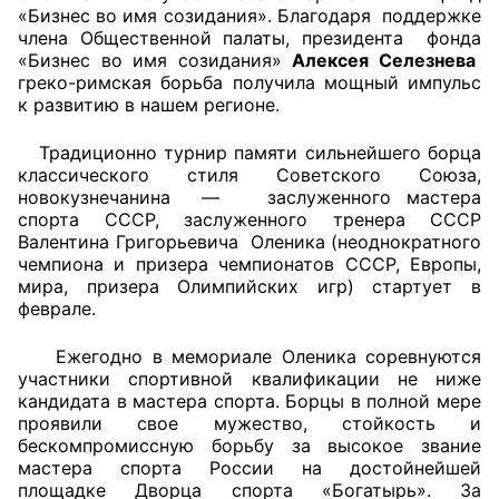
«Бизнес во имя созидания». Благодаря поддержке
члена Общественной палаты, президента фонда
Главная
«Бизнес во имя созидания»
Алексея Селезнева
греко-римская борьба получила мощный импульс
Общественные советы
к развитию в нашем регионе.
Общественные советы при территориальных
Традиционно турнир памяти сильнейшего борца
органах федеральных органов
классического стиля Советского Союза,
новокузнечанина — заслуженного мастера
исполнительной власти
спорта СССР, заслуженного тренера СССР
Валентина Григорьевича Оленика (неоднократного
Общественные советы по проведению
чемпиона и призера чемпионатов СССР, Европы,
независимой оценки качества условий
мира, призера Олимпийских игр) стартует в
оказания услуг
феврале.
О Палате
Ежегодно в мемориале Оленика соревнуются
участники спортивной квалификации не ниже
кандидата в мастера спорта. Борцы в полной мере
Структура Палаты
проявили свое мужество, стойкость и
бескомпромиссную борьбу за высокое звание
Комиссии
мастера спорта России на достойнейшей
площадке Дворца спорта «Богатырь». За
Экспертный совет ОП КО