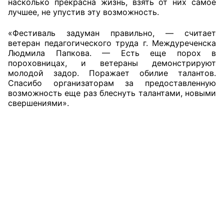
насколько прекрасна жизнь, взять от них самое
лучшее, не упустив эту возможность.
Аппарат ОП КО
«Фестиваль задуман правильно, — считает
УСТАВ ГКУ “АППАРАТ ОП КО”
ветеран педагогического труда г. Междуреченска
Людмила Папкова. — Есть еще порох в
Доходы руководителя за 2024 г.
пороховницах, и ветераны демонстрируют
молодой задор. Поражает обилие талантов.
Спасибо организаторам за предоставленную
возможность еще раз блеснуть талантами, новыми
свершениями».