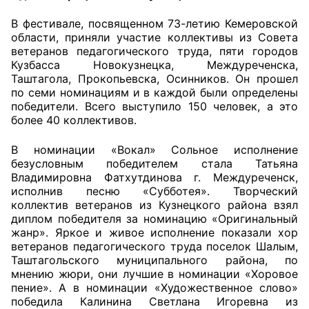
В фестивале, посвященном 73-летию Кемеровской
Главная
области, приняли участие коллективы из Совета
ветеранов педагогического труда, пяти городов
Общественные советы
Кузбасса Новокузнецка, Междуреченска,
Таштагола, Прокопьевска, Осинников. Он прошел
Общественные советы при территориальных
по семи номинациям и в каждой были определены
органах федеральных органов
победители. Всего выступило 150 человек, а это
более 40 коллективов.
исполнительной власти
В номинации «Вокал» Сольное исполнение
Общественные советы по проведению
безусловным победителем стала Татьяна
независимой оценки качества условий
Владимировна Фатхутдинова г. Междуреченск,
оказания услуг
исполнив песню «Субботея». Творческий
коллектив ветеранов из Кузнецкого района взял
О Палате
диплом победителя за номинацию «Оригинальный
жанр». Яркое и живое исполнение показали хор
ветеранов педагогического труда поселок Шалым,
Структура Палаты
Таштагольского муниципального района, по
мнению жюри, они лучшие в номинации «Хоровое
Комиссии
пение». А в номинации «Художественное слово»
победила Калинина Светлана Игоревна из
Экспертный совет ОП КО