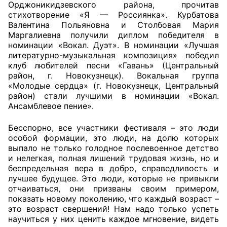
Орджоникидзевского района, прочитав
стихотворение «Я — Россиянка». Курбатова
Совет ОП КО
Валентина Польяновна и Столбовая Мария
Маргалиевна получили диплом победителя в
Общественный штаб
номинации «Вокал. Дуэт». В номинации «Лучшая
литературно-музыкальная композиция» победил
клуб любителей песни «Гавань» (Центральный
Члены ОП КО
район, г. Новокузнецк). Вокальная группа
«Молодые сердца» (г. Новокузнецк, Центральный
Документы ОП КО
район) стали лучшими в номинации «Вокал.
Ансамблевое пение».
Регламент ОП КО
Бесспорно, все участники фестиваля – это люди
Кодекс этики ОП КО
особой формации, это люди, на долю которых
выпало не только голодное послевоенное детство
Положения
и нелегкая, полная лишений трудовая жизнь, но и
беспредельная вера в добро, справедливость и
Соглашения
лучшее будущее. Это люди, которые не привыкли
отчаиваться, они призваны своим примером,
Рекомендации
показать новому поколению, что каждый возраст –
это возраст свершений! Нам надо только успеть
научиться у них ценить каждое мгновение, видеть
Порядок работы ЦОН