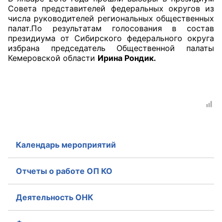
Совета представителей федеральных округов из
числа руководителей региональных общественных
Совет ОП КО
палат.По результатам голосования в состав
президиума от Сибирского федерального округа
Общественный штаб
избрана председатель Общественной палаты
Кемеровской области
Ирина Рондик.
Члены ОП КО
Документы ОП КО
Регламент ОП КО
Кодекс этики ОП КО
Календарь мероприятий
Положения
Отчеты о работе ОП КО
Соглашения
Рекомендации
Деятельность ОНК
Порядок работы ЦОН