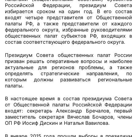
Российской Федерации, президиум Совета
избирается сроком на один год. В его состав
Главная
входят четыре представителя от Общественной
палаты РФ, а также представители от каждого
Общественные советы
федерального округа, избранные руководителями
общественных палат субъектов РФ, входящих в
Общественные советы при территориальных
состав соответствующего федерального округа.
органах федеральных органов
исполнительной власти
Президиум Совета общественных палат России
призван решать оперативные вопросы и наиболее
актуальные для регионов проблемы, а также
Общественные советы по проведению
определять стратегические направления, по
независимой оценки качества условий
которым должны развиваться региональные
оказания услуг
палаты.
О Палате
В настоящее время в состав президиума Совета
от Общественной палаты Российской Федерации
Структура Палаты
входят: секретарь Александр Бречалов, первый
заместитель секретаря Вячеслав Бочаров, члены
ОП РФ Иосиф Дискин и Наталья Вавилова.
Комиссии
В январе 2015 года прошли выборы в президиум
Экспертный совет ОП КО