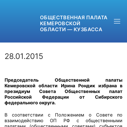
ОБЩЕСТВЕННАЯ ПАЛАТА
КЕМЕРОВСКОЙ
ОБЛАСТИ — КУЗБАССА
28.01.2015
+7 (3842) 58-82-40
Председатель Общественной палаты
OPKO42@BK.RU
Кемеровской области Ирина Рондик избрана в
президиум Совета Общественных палат
ОБРАТНАЯ СВЯЗЬ
Российской Федерации от Сибирского
федерального округа.
В соответствии с Положением о Совете по
взаимодействию ОП РФ с общественными
палатами (общественными советами) субъектов