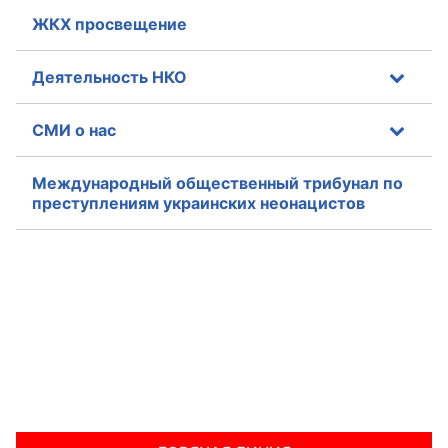
ЖКХ просвещение
Аппарат ОП КО
УСТАВ ГКУ “АППАРАТ ОП КО”
Деятельность НКО
Доходы руководителя за 2024 г.
СМИ о нас
Международный общественный трибунал по
преступлениям украинских неонацистов