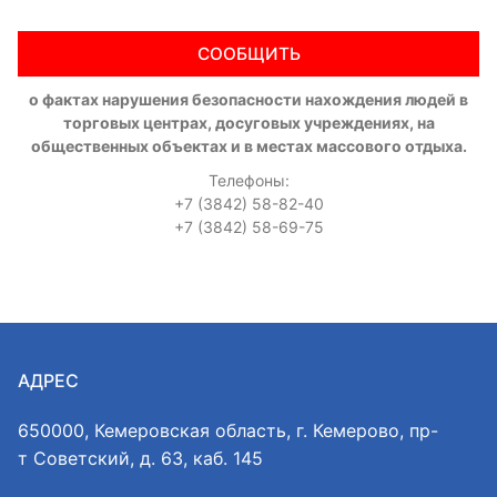
СООБЩИТЬ
о фактах нарушения безопасности нахождения людей в
торговых центрах, досуговых учреждениях, на
общественных объектах и в местах массового отдыха.
Телефоны:
+7 (3842) 58-82-40
+7 (3842) 58-69-75
АДРЕС
650000, Кемеровская область, г. Кемерово, пр-
т Советский, д. 63, каб. 145