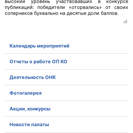
высокий уровень участвовавших в конкурсе
публикаций: победители «оторвались» от своих
Совет ОП КО
соперников буквально на десятые доли баллов.
Общественный штаб
Члены ОП КО
Календарь мероприятий
Документы ОП КО
Отчеты о работе ОП КО
Регламент ОП КО
Деятельность ОНК
Кодекс этики ОП КО
Положения
Фотогалерея
Соглашения
Акции, конкурсы
Рекомендации
Новости палаты
Порядок работы ЦОН