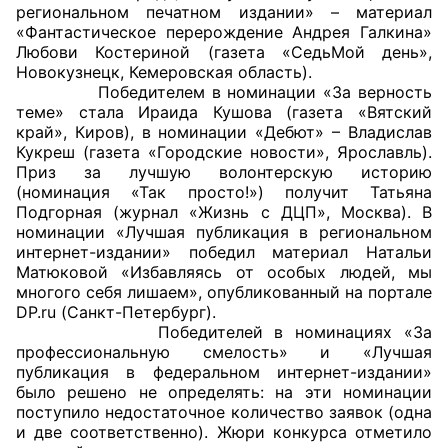
региональном печатном издании» – материал
«Фантастическое перерождение Андрея Галкина»
Главная
Любови Костериной (газета «СедьМой день»,
Новокузнецк, Кемеровская область).
Общественные советы
Победителем в номинации «За верность
теме» стала Ираида Кушова (газета «Вятский
Общественные советы при территориальных
край», Киров), в номинации «Дебют» – Владислав
Кукреш (газета «Городские новости», Ярославль).
органах федеральных органов
Приз за лучшую волонтерскую историю
исполнительной власти
(номинация «Так просто!») получит Татьяна
Подгорная (журнал «Жизнь с ДЦП», Москва). В
Общественные советы по проведению
номинации «Лучшая публикация в региональном
независимой оценки качества условий
интернет-издании» победил материал Натальи
Матюковой «Избавляясь от особых людей, мы
оказания услуг
многого себя лишаем», опубликованный на портале
DP.ru (Санкт-Петербург).
О Палате
Победителей в номинациях «За
профессиональную смелость» и «Лучшая
Структура Палаты
публикация в федеральном интернет-издании»
было решено не определять: на эти номинации
Комиссии
поступило недостаточное количество заявок (одна
и две соответственно). Жюри конкурса отметило
Экспертный совет ОП КО