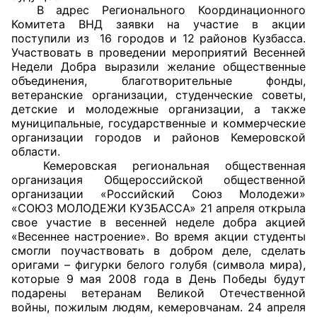
В адрес Регионального Координационного
Комитета ВНД заявки на участие в акции
Главная
поступили из 16 городов и 12 районов Кузбасса.
Участвовать в проведении мероприятий Весенней
Общественные советы
Недели Добра выразили желание общественные
объединения, благотворительные фонды,
Общественные советы при территориальных
ветеранские организации, студенческие советы,
органах федеральных органов
детские и молодежные организации, а также
муниципальные, государственные и коммерческие
исполнительной власти
организации городов и районов Кемеровской
области.
Общественные советы по проведению
Кемеровская региональная общественная
независимой оценки качества условий
организация Общероссийской общественной
оказания услуг
организации «Российский Союз Молодежи»
«СОЮЗ МОЛОДЕЖИ КУЗБАССА» 21 апреля открыла
свое участие в весенней неделе добра акцией
О Палате
«Весеннее настроение». Во время акции студенты
смогли поучаствовать в добром деле, сделать
Структура Палаты
оригами – фигурки белого голубя (символа мира),
которые 9 мая 2008 года в День Победы будут
Комиссии
подарены ветеранам Великой Отечественной
войны, пожилым людям, кемеровчанам. 24 апреля
Экспертный совет ОП КО