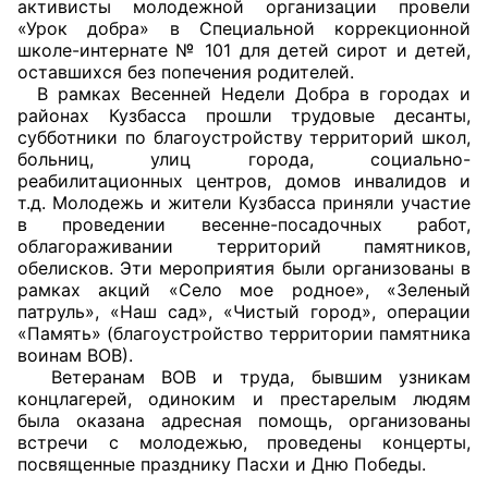
активисты молодежной организации провели
«Урок добра» в Специальной коррекционной
Совет ОП КО
школе-интернате № 101 для детей сирот и детей,
оставшихся без попечения родителей.
Общественный штаб
В рамках Весенней Недели Добра в городах и
районах Кузбасса прошли трудовые десанты,
субботники по благоустройству территорий школ,
Члены ОП КО
больниц, улиц города, социально-
реабилитационных центров, домов инвалидов и
Документы ОП КО
т.д. Молодежь и жители Кузбасса приняли участие
в проведении весенне-посадочных работ,
Регламент ОП КО
облагораживании территорий памятников,
обелисков. Эти мероприятия были организованы в
Кодекс этики ОП КО
рамках акций «Село мое родное», «Зеленый
патруль», «Наш сад», «Чистый город», операции
Положения
«Память» (благоустройство территории памятника
воинам ВОВ).
Ветеранам ВОВ и труда, бывшим узникам
Соглашения
концлагерей, одиноким и престарелым людям
была оказана адресная помощь, организованы
Рекомендации
встречи с молодежью, проведены концерты,
посвященные празднику Пасхи и Дню Победы.
Порядок работы ЦОН