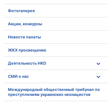
Совет ОП КО
Фотогалерея
Общественный штаб
Акции, конкурсы
Члены ОП КО
Новости палаты
Документы ОП КО
ЖКХ просвещение
Регламент ОП КО
Деятельность НКО
Кодекс этики ОП КО
Положения
СМИ о нас
Соглашения
Международный общественный трибунал по
преступлениям украинских неонацистов
Рекомендации
Порядок работы ЦОН