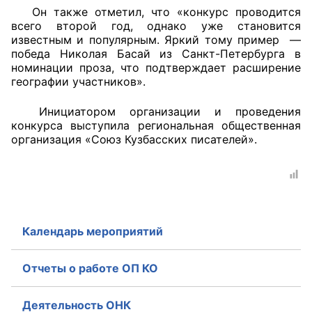
Он также отметил, что «конкурс проводится
всего второй год, однако уже становится
Главная
известным и популярным. Яркий тому пример —
победа Николая Басай из Санкт-Петербурга в
Общественные советы
номинации проза, что подтверждает расширение
географии участников».
Общественные советы при территориальных
органах федеральных органов
Инициатором организации и проведения
исполнительной власти
конкурса выступила региональная общественная
организация «Союз Кузбасских писателей».
Общественные советы по проведению
независимой оценки качества условий
оказания услуг
О Палате
Календарь мероприятий
Структура Палаты
Отчеты о работе ОП КО
Комиссии
Деятельность ОНК
Экспертный совет ОП КО