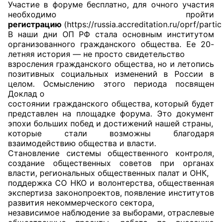
Участие в форуме бесплатно, для очного участия
необходимо пройти
Совет ОП КО
регистрацию
(https://russia.accreditation.ru/oprf/partic
В наши дни ОП РФ стала основным институтом
Общественный штаб
организованного гражданского общества. Ее 20-
летняя история — не просто свидетельство
взросления гражданского общества, но и летопись
Члены ОП КО
позитивных социальных изменений в России в
целом. Осмыслению этого периода посвящен
Документы ОП КО
Доклад о
состоянии гражданского общества, который будет
Регламент ОП КО
представлен на площадке форума. Это документ
эпохи больших побед и достижений нашей страны,
Кодекс этики ОП КО
которые стали возможны благодаря
взаимодействию общества и власти.
Положения
Становление системы общественного контроля,
создание общественных советов при органах
Соглашения
власти, региональных общественных палат и ОНК,
поддержка СО НКО и волонтерства, общественная
экспертиза законопроектов, появление институтов
Рекомендации
развития некоммерческого сектора,
независимое наблюдение за выборами, отраслевые
Порядок работы ЦОН