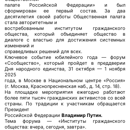
палате Российской Федерации» и был
сформирован ее первый состав. За два
Главная
десятилетия своей работы Общественная палата
стала авторитетным и
Общественные советы
востребованным институтом гражданского
общества, который объединяет общество в
Общественные советы при территориальных
диалоге с властью для достижения системных
органах федеральных органов
изменений и
справедливых решений для всех.
исполнительной власти
Ключевое событие юбилейного года — форум
«Сообщество», который пройдет в преддверии
Общественные советы по проведению
Дня народного единства, 31 октября — 1 ноября
независимой оценки качества условий
2025
оказания услуг
года, в Москве в Национальном центре «Россия»
(г. Москва, Краснопресненская наб., д. 14, стр. 18).
О Палате
На площадке мероприятия ежегодно работают
более пяти тысяч гражданских активистов со всей
страны. По традиции к участникам обращается
Структура Палаты
Президент
Российской Федерации
Владимир Путин.
Комиссии
Тема форума — «Институты гражданского
общества: вчера, сегодня, завтра».
Экспертный совет ОП КО