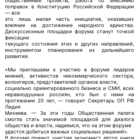
общественные проекты, работа по внесению
поправок в Конституцию Российской Федерации
Аппарат ОП КО
— все
это лишь малая часть инициатив, оказавших
УСТАВ ГКУ “АППАРАТ ОП КО”
влияние на достижение народного единства.
Дискуссионные площадки форума станут точкой
Доходы руководителя за 2024 г.
фиксации
текущего состояния этих и других направлений,
инструментом планирования их дальнейшего
развития.
«Мы приглашаем к участию в форуме лидеров
мнений, активистов некоммерческого сектора,
волонтеров, представителей органов власти,
социально ориентированного бизнеса и СМИ, всех
неравнодушных россиян, кто был с нами на
протяжении 20 лет, — говорит Секретарь ОП РФ
Лидия
Михеева. — За эти годы Общественная палата
смогла стать значимой площадкой для диалога
общества и власти, надеемся, что на этом форуме
удастся добиться важных социальных решений».
В форуме примут участие экономист автор книги