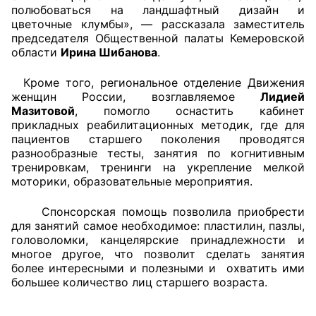
полюбоваться на ландшафтный дизайн и
цветочные клумбы», — рассказала заместитель
Главная
председателя Общественной палаты Кемеровской
области
Ирина Шибанова
.
Общественные советы
Кроме того, региональное отделение Движения
Общественные советы при территориальных
женщин России, возглавляемое
Лидией
органах федеральных органов
Мазитовой
, помогло оснастить кабинет
прикладных реабилитационных методик, где для
исполнительной власти
пациентов старшего поколения проводятся
разнообразные тесты, занятия по когнитивным
Общественные советы по проведению
тренировкам, тренинги на укрепление мелкой
независимой оценки качества условий
моторики, образовательные мероприятия.
оказания услуг
Спонсорская помощь позволила приобрести
О Палате
для занятий самое необходимое: пластилин, пазлы,
головоломки, канцелярские принадлежности и
многое другое, что позволит сделать занятия
Структура Палаты
более интересными и полезными и охватить ими
большее количество лиц старшего возраста.
Комиссии
Экспертный совет ОП КО