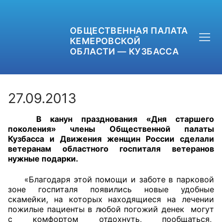
ОБЩЕСТВЕННАЯ ПАЛАТА
КЕМЕРОВСКОЙ
ОБЛАСТИ — КУЗБАССА
27.09.2013
В канун празднования «Дня старшего
+7 (3842) 58-82-40
поколения» члены Общественной палаты
Кузбасса и Движения женщин России сделали
OPKO42@BK.RU
ветеранам областного госпиталя ветеранов
нужные подарки.
ОБРАТНАЯ СВЯЗЬ
«Благодаря этой помощи и заботе в парковой
зоне госпиталя появились новые удобные
скамейки, на которых находящиеся на лечении
пожилые пациенты в любой погожий денек могут
с комфортом отдохнуть, пообщаться,