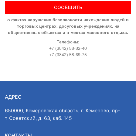
СООБЩИТЬ
о фактах нарушения безопасности нахождения людей в
торговых центрах, досуговых учреждениях, на
общественных объектах и в местах массового отдыха.
Телефоны:
+7 (3842) 58-82-40
+7 (3842) 58-69-75
АДРЕС
650000, Кемеровская область, г. Кемерово, пр-
т Советский, д. 63, каб. 145
КОНТАКТЫ