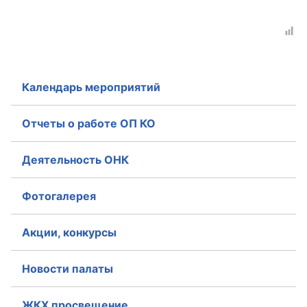
Совет ОП КО
Общественный штаб
Календарь мероприятий
Члены ОП КО
Документы ОП КО
Отчеты о работе ОП КО
Регламент ОП КО
Деятельность ОНК
Кодекс этики ОП КО
Фотогалерея
Положения
Акции, конкурсы
Соглашения
Рекомендации
Новости палаты
Порядок работы ЦОН
ЖКХ просвещение