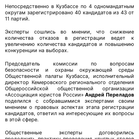
Непосредственно в Кузбассе по 4 одномандатным
округам зарегистрировано 40 кандидатов из 43 от
Совет ОП КО
11 партий.
Общественный штаб
Эксперты сошлись во мнении, что снижение
количества отказов в регистрации ведет к
Члены ОП КО
увеличению количества кандидатов и повышению
конкуренции на выборах.
Документы ОП КО
Председатель комиссии по вопросам
Регламент ОП КО
безопасности и охраны окружающей среды
Общественной палаты Кузбасса, исполнительный
Кодекс этики ОП КО
директор Кемеровского регионального отделения
Общероссийской общественной организации
Положения
«Ассоциация юристов России»
Андрей Переладов
поделился с собравшимися экспертами своим
мнением о правовых аспектах этапа регистрации
Соглашения
кандидатов, ответил на интересующие их вопросы
в этой сфере.
Рекомендации
Общественные эксперты договорились
Порядок работы ЦОН
продолжить практику проведения круглых столов