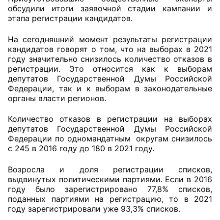
обсудили итоги заявочной стадии кампании и
этапа регистрации кандидатов.
Главная
На сегодняшний момент результаты регистрации
Общественные советы
кандидатов говорят о том, что на выборах в 2021
году значительно снизилось количество отказов в
Общественные советы при территориальных
регистрации. Это относится как к выборам
органах федеральных органов
депутатов Государственной Думы Российской
исполнительной власти
Федерации, так и к выборам в законодательные
органы власти регионов.
Общественные советы по проведению
Количество отказов в регистрации на выборах
независимой оценки качества условий
депутатов Государственной Думы Российской
оказания услуг
Федерации по одномандатным округам снизилось
с 245 в 2016 году до 180 в 2021 году.
О Палате
Возросла и доля регистрации списков,
Структура Палаты
выдвинутых политическими партиями. Если в 2016
году было зарегистрировано 77,8% списков,
Комиссии
поданных партиями на регистрацию, то в 2021
году зарегистрировали уже 93,3% списков.
Экспертный совет ОП КО