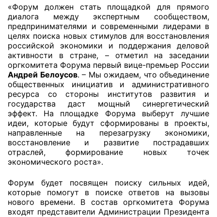
«Форум должен стать площадкой для прямого
диалога между экспертным сообществом,
Главная
предпринимателями и современными лидерами в
целях поиска новых стимулов для восстановления
Общественные советы
российской экономики и поддержания деловой
активности в стране, – отметил на заседании
Общественные советы при территориальных
оргкомитета Форума первый вице-премьер России
органах федеральных органов
Андрей Белоусов
. – Мы ожидаем, что объединение
общественных инициатив и административного
исполнительной власти
ресурса со стороны институтов развития и
государства даст мощный синергетический
Общественные советы по проведению
эффект. На площадке Форума выберут лучшие
независимой оценки качества условий
идеи, которые будут сформированы в проекты,
оказания услуг
направленные на перезагрузку экономики,
восстановление и развитие пострадавших
отраслей, формирование новых точек
О Палате
экономического роста».
Структура Палаты
Форум будет посвящен поиску сильных идей,
которые помогут в поиске ответов на вызовы
Комиссии
нового времени. В состав оргкомитета Форума
входят представители Администрации Президента
Экспертный совет ОП КО