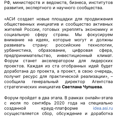
РФ, министерств и ведомств, бизнеса, институтов
развития, экспертного и научного сообщества.
Совет ОП КО
«АСИ создает новые площадки для продвижения
Общественный штаб
общественных инициатив и сообщество активных
жителей России, готовых укреплять экономику и
Члены ОП КО
социальную сферу страны. Мы фокусируем
внимание на идеях, которые могут и должны
развивать страну: российские технологии,
Документы ОП КО
урбанистика, образование, цифровая сфера,
предпринимательство, инвестиционный климат.
Регламент ОП КО
Форум станет акселератором для лидерских
проектов. Каждая из ста отобранных идей будет
Кодекс этики ОП КО
доработана до проекта, а проект, в свою очередь,
получит ресурс для практической реализации», –
Положения
сообщила генеральный директор Агентства
стратегических инициатив
Светлана Чупшева
.
Соглашения
Форум пройдет в два этапа. В рамках онлайн-этапа
Рекомендации
с июля по сентябрь 2020 года на специально
созданной крауд-платформе
idea.asi.ru
осуществляется сбор, обсуждение и доработка
Порядок работы ЦОН