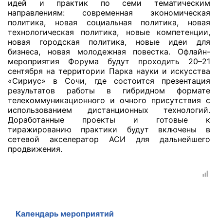
идей и практик по семи тематическим
направлениям: современная экономическая
Аппарат ОП КО
политика, новая социальная политика, новая
технологическая политика, новые компетенции,
УСТАВ ГКУ “АППАРАТ ОП КО”
новая городская политика, новые идеи для
бизнеса, новая молодежная повестка. Офлайн-
Доходы руководителя за 2024 г.
мероприятия Форума будут проходить 20–21
сентября на территории Парка науки и искусства
«Сириус» в Сочи, где состоится презентация
результатов работы в гибридном формате
телекоммуникационного и очного присутствия с
использованием дистанционных технологий.
Доработанные проекты и готовые к
тиражированию практики будут включены в
сетевой акселератор АСИ для дальнейшего
продвижения.
Календарь мероприятий