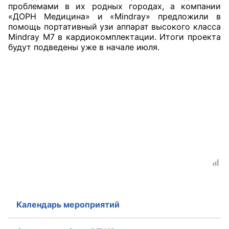
проблемами в их родных городах, а компании
«ДОРН Медицина» и «Mindray» предложили в
Совет ОП КО
помощь портативный узи аппарат высокого класса
Mindray M7 в кардиокомплектации. Итоги проекта
Общественный штаб
будут подведены уже в начале июля.
Члены ОП КО
Документы ОП КО
Регламент ОП КО
Кодекс этики ОП КО
Положения
Соглашения
Рекомендации
Календарь мероприятий
Порядок работы ЦОН