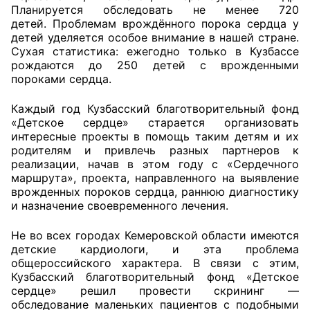
Планируется обследовать не менее 720
детей. Проблемам врождённого порока сердца у
Главная
детей уделяется особое внимание в нашей стране.
Сухая статистика: ежегодно только в Кузбассе
Общественные советы
рождаются до 250 детей с врожденными
пороками сердца.
Общественные советы при территориальных
органах федеральных органов
Каждый год Кузбасский благотворительный фонд
«Детское сердце» старается организовать
исполнительной власти
интересные проекты в помощь таким детям и их
родителям и привлечь разных партнеров к
Общественные советы по проведению
реализации, начав в этом году с «Сердечного
независимой оценки качества условий
маршрута», проекта, направленного на выявление
оказания услуг
врожденных пороков сердца, раннюю диагностику
и назначение своевременного лечения.
О Палате
Не во всех городах Кемеровской области имеются
детские кардиологи, и эта проблема
Структура Палаты
общероссийского характера. В связи с этим,
Кузбасский благотворительный фонд «Детское
Комиссии
сердце» решил провести скрининг —
обследование маленьких пациентов с подобными
Экспертный совет ОП КО