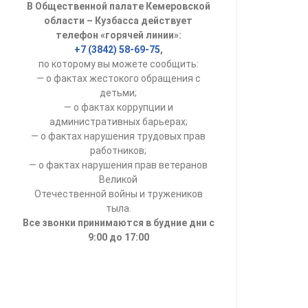
В Общественной палате Кемеровской
УСТАВ ГКУ “А
области – Кузбасса действует
телефон «горячей линии»:
Доходы руков
+7 (3842) 58-69-75
,
по которому вы можете сообщить:
— о фактах жестокого обращения с
детьми;
— о фактах коррупции и
административных барьерах;
— о фактах нарушения трудовых прав
работников;
— о фактах нарушения прав ветеранов
Великой
Отечественной войны и тружеников
тыла.
Все звонки принимаются в будние дни с
9:00 до 17:00