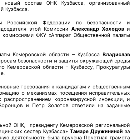
 новый состав ОНК Кузбасса, организованный
й Кузбасса.
ты Российской Федерации по безопасности и
редседателя этой Комиссии
Александр Холодов
и
и комиссиями ФКУ «Аппарат Общественной палаты
рганов
латы Кемеровской области – Кузбасса
Владислав
опросам безопасности и защиты окружающей среды
 условий
о Кемеровской области – Кузбассу, Прокуратуры
е.
основные требования к кандидатам и общественным
ормацию о механизмах посещения исправительных
 с распространением коронавирусной инфекции, и
Воронцов и Петр Золотов ответили на заданные
льной ОНК, президенту Кемеровской региональной
ицинских сестер Кузбасса»
Тамаре Дружининой
за
ную деятельность была вручена Почетная грамота