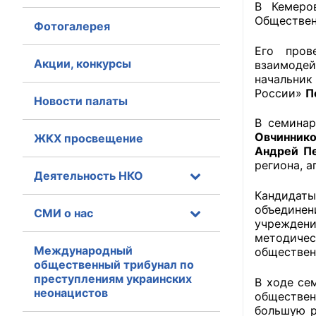
В Кемеро
Обществен
Фотогалерея
Главная
Его пров
Общественные с
Акции, конкурсы
взаимоде
начальник
Общественные
России»
П
Новости палаты
исполнительн
В семинар
Овчинник
ЖКХ просвещение
Общественные
Андрей П
оказания усл
региона, а
Деятельность НКО
О Палате
Кандидаты
объединен
СМИ о нас
Структура Пала
учреждени
методичес
Комиссии
Международный
обществен
общественный трибунал по
преступлениям украинских
Экспертный с
В ходе се
неонацистов
обществен
большую р
Совет ОП КО