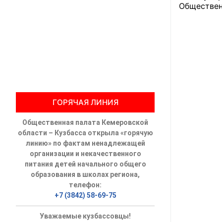
Обществен
Общественны
Члены ОП КО
Документы ОП К
Регламент ОП
ГОРЯЧАЯ ЛИНИЯ
Кодекс этики
Общественная палата Кемеровской
Положения
области – Кузбасса открыла «горячую
линию» по фактам ненадлежащей
Соглашения
организации и некачественного
питания детей начального общего
Рекомендаци
образования в школах региона,
телефон:
Порядок раб
+7 (3842) 58-69-75
Аппарат ОП КО
Уважаемые кузбассовцы!