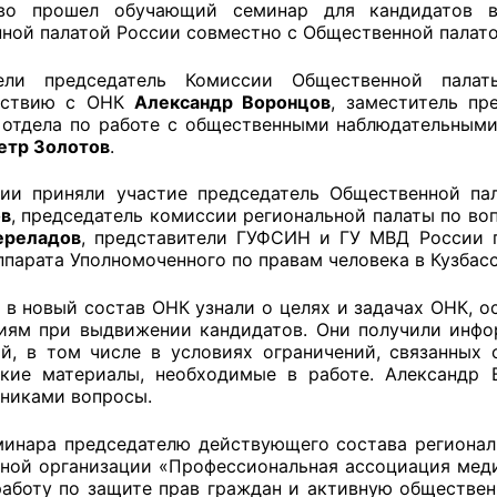
во прошел обучающий семинар для кандидатов в
ной палатой России совместно с Общественной палато
ели председатель Комиссии Общественной пала
оветы
йствию с ОНК
Александр Воронцов
, заместитель п
 отдела по работе с общественными наблюдательным
 советы при территориальных органах федеральных о
етр Золотов
.
ой власти
ии приняли участие председатель Общественной па
ов
, председатель комиссии региональной палаты по в
 советы по проведению независимой оценки качества
ереладов
, представители ГУФСИН и ГУ МВД России п
уг
ппарата Уполномоченного по правам человека в Кузбасс
 в новый состав ОНК узнали о целях и задачах ОНК, 
иям при выдвижении кандидатов. Они получили инф
ты
й, в том числе в условиях ограничений, связанных
кие материалы, необходимые в работе. Александр 
никами вопросы.
овет ОП КО
минара председателю действующего состава региона
ной организации «Профессиональная ассоциация мед
аботу по защите прав граждан и активную обществен