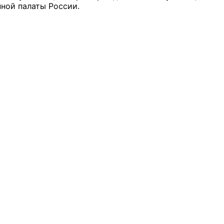
ной палаты России.
й штаб
О
 КО
 ОП КО
и
оты ЦОН