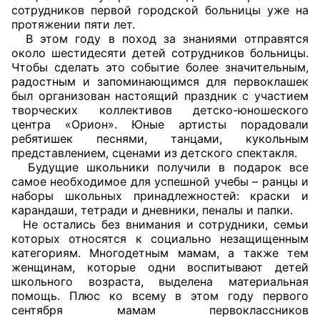
сотрудников первой городской больницы уже на
протяжении пяти лет.
Главная
В этом году в поход за знаниями отправятся
около шестидесяти детей сотрудников больницы.
Общественные советы
Чтобы сделать это событие более значительным,
радостным и запоминающимся для первоклашек
Общественные советы при территориальных
был организован настоящий праздник с участием
органах федеральных органов
творческих коллективов детско-юношеского
центра «Орион». Юные артисты порадовали
исполнительной власти
ребятишек песнями, танцами, кукольным
представлением, сценами из детского спектакля.
Общественные советы по проведению
Будущие школьники получили в подарок все
независимой оценки качества условий
самое необходимое для успешной учебы – ранцы и
оказания услуг
наборы школьных принадлежностей: краски и
карандаши, тетради и дневники, пеналы и папки.
Не остались без внимания и сотрудники, семьи
О Палате
которых относятся к социально незащищенным
категориям. Многодетным мамам, а также тем
Структура Палаты
женщинам, которые одни воспитывают детей
школьного возраста, выделена материальная
Комиссии
помощь. Плюс ко всему в этом году первого
сентября мамам первоклассников
Экспертный совет ОП КО