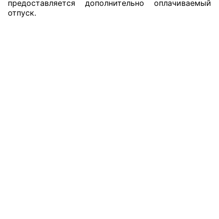
предоставляется дополнительно оплачиваемый
отпуск.
Совет ОП КО
Общественный штаб
Члены ОП КО
Документы ОП КО
Регламент ОП КО
Кодекс этики ОП КО
Положения
Соглашения
Рекомендации
Порядок работы ЦОН