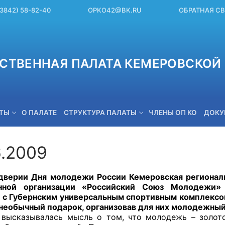
(3842) 58-82-40
OPKO42@BK.RU
ОБРАТНАЯ С
СТВЕННАЯ ПАЛАТА КЕМЕРОВСКОЙ 
ЕТЫ
О ПАЛАТЕ
СТРУКТУРА ПАЛАТЫ
ЧЛЕНЫ ОП КО
ДОКУ
6.2009
OPKO42@BK.RU
ерии Дня молодежи России Кемеровская региональ
енной организации «Российский Союз Молоде
 с Губернским универсальным спортивным комплекс
необычный подарок, организовав для них молодежный
сказывалась мысль о том, что молодежь – золото