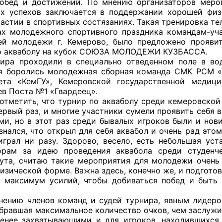
обед и достижений. По мнению организаторов меро
х успехов заключается в поддержании хорошей физ
астии в спортивных состязаниях. Такая тренировка те
молодежного спортивного праздника командам-учас
й молодежи г. Кемерово, было предложено проявит
оветы
о акваболу на кубок СОЮЗА МОЛОДЕЖИ КУЗБАССА.
ира проходили в специально отведенном поле в во
 советы при территориальных органах федеральных о
я боролись молодежная сборная команда СМК РСМ «У
ой власти
тета «КемГУ», Кемеровской государственной медиц
в Поста №1 «Гвардеец».
 советы по проведению независимой оценки качества
етить, что турнир по акваболу среди кемеровской
уг
ервый раз, и многие участники сумели проявить себя 
ми, но в этот раз среди бывалых игроков были и нови
изнался, что открыл для себя аквабол и очень рад это
играл ни разу. Здорово, весело, есть небольшая уст
орам за идею проведения аквабола среди студенч
ты
ута, считаю такие мероприятия для молодежи очен
изической форме. Важна здесь, конечно же, и подгото
 максимум усилий, чтобы добиваться побед и быть
овет ОП КО
ю членов команд и судей турнира, явным лидером 
бравшая максимальное количество очков, чем заслужил
енее захватывающими и для игроков, находившихся 