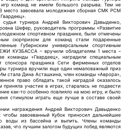
х игр команд не имели большого разрыва. Тем не
, 3 место завоевала молодежная сборная СМК РСМ
Гвардеец».
удья турнира Андрей Викторович Давыденко,
ровна Шефер, руководитель программы «Развитие
молодежном спортивном празднике, были отмечены
тным сюрпризом для команд стали подаренные
вленные Губернским универсальным спортивным
ЕЖИ КУЗБАССА – вручили обладателям 1 места –
е команды «Гвардеец», наградили специальным
 спонсора праздника Сети фирменных отделов
оры турнира вручили еще один немаловажный приз
Им стала Дина Асташкина, член команды «Аврора»,
ленное право обладать такой наградой оказалось
приняла участие в играх, старалась не подвести
ние как-то особенно повлияло на мою игру, и было
меня стимулом играть еще лучше в составе своей
ии награждения Андрей Викторович Давыденко
: чтобы завоеванный Кубок приносил дальнейшие
го воды из бассейна и выпить. Члены команды
сказав, что лучшим залогом будущих побед являются