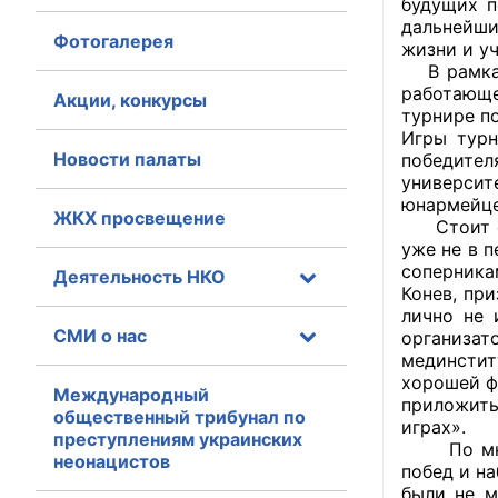
будущих п
дальнейши
Фотогалерея
Главная
жизни и уч
В рамках 
работающе
Общественные с
Акции, конкурсы
турнире п
Игры турн
Общественные
Новости палаты
победител
исполнительн
универси
юнармейце
ЖКХ просвещение
Общественные
Стоит отм
оказания усл
уже не в п
соперника
Деятельность НКО
Конев, пр
О Палате
лично не 
СМИ о нас
организат
Структура Пала
мединстит
хорошей ф
Комиссии
Международный
приложить
общественный трибунал по
играх».
преступлениям украинских
Экспертный с
По мнени
неонацистов
побед и на
Совет ОП КО
были не м