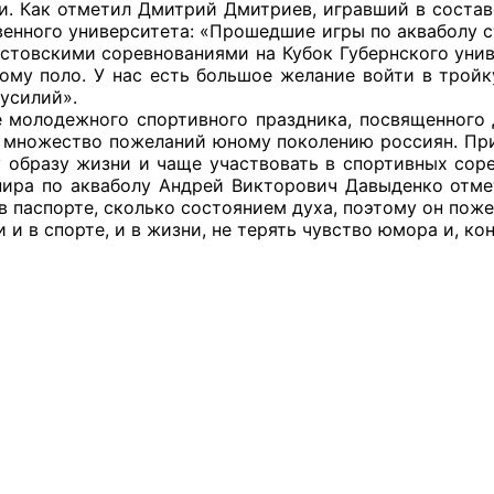
и. Как отметил Дмитрий Дмитриев, игравший в состав
ППАРАТ ОП КО”
венного университета: «Прошедшие игры по акваболу 
устовскими соревнованиями на Кубок Губернского уни
одителя за 2024 г.
ому поло. У нас есть большое желание войти в тройк
усилий».
лодежного спортивного праздника, посвященного Д
 множество пожеланий юному поколению россиян. При
 образу жизни и чаще участвовать в спортивных сор
нира по акваболу Андрей Викторович Давыденко отме
в паспорте, сколько состоянием духа, поэтому он по
 и в спорте, и в жизни, не терять чувство юмора и, к