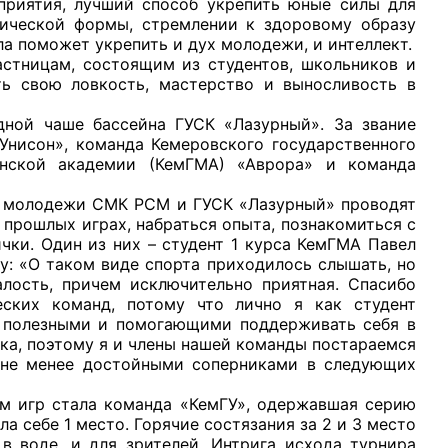
приятия, лучший способ укрепить юные силы для
ической формы, стремлении к здоровому образу
ла поможет укрепить и дух молодежи, и интеллект.
тницам, состоящим из студентов, школьников и
ь свою ловкость, мастерство и выносливость в
дной чаше бассейна ГУСК «Лазурный». За звание
рганов
нисон», команда Кемеровского государственного
инской академии (КемГМА) «Аврора» и команда
 условий
 молодежи СМК РСМ и ГУСК «Лазурный» проводят
в прошлых играх, набраться опыта, познакомиться с
чки. Один из них – студент 1 курса КемГМА Павел
му: «О таком виде спорта приходилось слышать, но
алость, причем исключительно приятная. Спасибо
еских команд, потому что лично я как студент
ь полезными и помогающими поддерживать себя в
вка, поэтому я и члены нашей команды постараемся
 не менее достойными соперниками в следующих
игр стала команда «КемГУ», одержавшая серию
а себе 1 место. Горячие состязания за 2 и 3 место
в воде, и для зрителей. Интрига исхода турнира