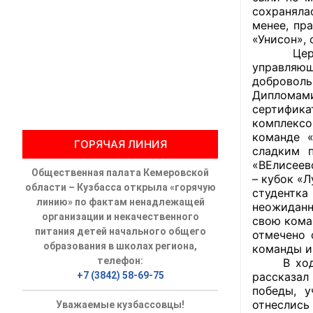
сохраняла
менее, пр
Общественны
«Унисон»,
Церемони
Члены ОП КО
управляющ
доброволь
Документы ОП К
Дипломам
сертифик
Регламент ОП
комплексо
команде 
ГОРЯЧАЯ ЛИНИЯ
Кодекс этики
сладким 
«ВЕлисеев
Общественная палата Кемеровской
Положения
– кубок «
области – Кузбасса открыла «горячую
студентка
линию» по фактам ненадлежащей
неожиданн
Соглашения
организации и некачественного
свою кома
питания детей начального общего
отмечено 
Рекомендаци
образования в школах региона,
команды и
телефон:
В ходе н
Порядок раб
+7 (3842) 58-69-75
рассказал
победы, 
Аппарат ОП КО
отнеслись 
Уважаемые кузбассовцы!