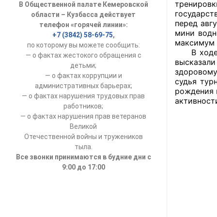
тренировк
В Общественной палате Кемеровской
УСТАВ ГКУ “А
государст
области – Кузбасса действует
перед авг
телефон «горячей линии»:
Доходы руков
мини водн
+7 (3842) 58-69-75
,
максимум 
по которому вы можете сообщить:
В ходе мо
— о фактах жестокого обращения с
высказали
детьми;
здоровому
— о фактах коррупции и
судья тур
административных барьерах;
рождения 
— о фактах нарушения трудовых прав
активности
работников;
— о фактах нарушения прав ветеранов
Великой
Отечественной войны и тружеников
тыла.
Все звонки принимаются в будние дни с
9:00 до 17:00