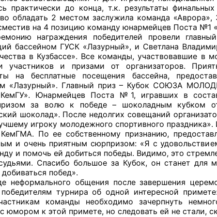
сь практически до конца, т.к. результаты финальны
аво обладать 2 местом заслужила команда «Аврора»
й штаб
 сместив на 4 позицию команду юнармейцев Поста №1 «
ю награждения победителей провели главный с
ий бассейном ГУСК «Лазурный», и Светлана Владими
чества в Кузбассе». Все команды, участвовавшие в 
О
и участников и призами от организаторов. Прия
аты на бесплатные посещения бассейна, предоста
 КО
м «Лазурный». Главный приз – Кубок СОЮЗА МОЛОД
«КемГУ». Юнармейцев Поста №1, игравших в состав
 ОП КО
призом за волю к победе – шоколадным кубком от
ский шоколад». После недолгих совещаний организат
Лучшему игроку молодежного спортивного праздника». 
 КемГМА. По ее собственному признанию, предостав
ым и очень приятным сюрпризом: «Я с удовольствием 
нду и помочь ей добиться победы. Видимо, это стремле
судьями. Спасибо большое за Кубок, он станет для 
и
 добиваться побед».
еформального общения после завершения церемон
оты ЦОН
 победителям турнира об одной интересной примете
участникам команды необходимо зачерпнуть немно
с юмором к этой примете, но следовать ей не стали, 