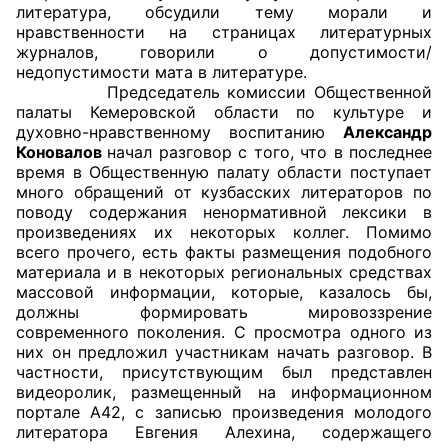
литература, обсудили тему морали и
нравственности на страницах литературных
Главная
журналов, говорили о допустимости/
недопустимости мата в литературе.
Общественные советы
Председатель комиссии Общественной
палаты Кемеровской области по культуре и
Общественные советы при территориальных
духовно-нравственному воспитанию
Александр
Коновалов
начал разговор с того, что в последнее
органах федеральных органов
время в Общественную палату области поступает
исполнительной власти
много обращений от кузбасских литераторов по
поводу содержания ненормативной лексики в
Общественные советы по проведению
произведениях их некоторых коллег. Помимо
независимой оценки качества условий
всего прочего, есть факты размещения подобного
материала и в некоторых региональных средствах
оказания услуг
массовой информации, которые, казалось бы,
должны формировать мировоззрение
О Палате
современного поколения. С просмотра одного из
них он предложил участникам начать разговор. В
Структура Палаты
частности, присутствующим был представлен
видеоролик, размещенный на информационном
Комиссии
портале А42, с записью произведения молодого
литератора Евгения Алехина, содержащего
Экспертный совет ОП КО