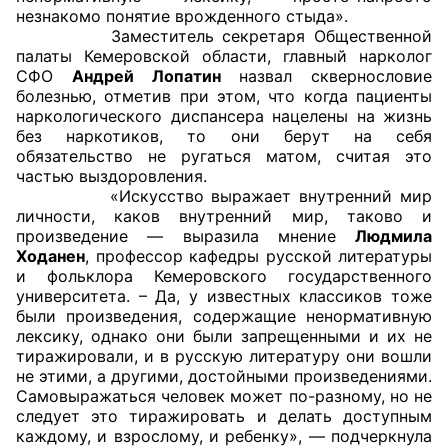
незнакомо понятие врожденного стыда».
Аппарат ОП КО
Заместитель секретаря Общественной
палаты Кемеровской области, главный нарколог
УСТАВ ГКУ “АППАРАТ ОП КО”
СФО
Андрей Лопатин
назвал сквернословие
болезнью, отметив при этом, что когда пациенты
наркологического диспансера нацелены на жизнь
Доходы руководителя за 2024 г.
без наркотиков, то они берут на себя
обязательство не ругаться матом, считая это
частью выздоровления.
«Искусство выражает внутренний мир
личности, каков внутренний мир, таково и
произведение — выразила мнение
Людмила
Ходанен
, профессор кафедры русской литературы
и фольклора Кемеровского государственного
университета. – Да, у известных классиков тоже
были произведения, содержащие ненормативную
лексику, однако они были запрещенными и их не
тиражировали, и в русскую литературу они вошли
не этими, а другими, достойными произведениями.
Самовыражаться человек может по-разному, но не
следует это тиражировать и делать доступным
каждому, и взрослому, и ребенку», — подчеркнула