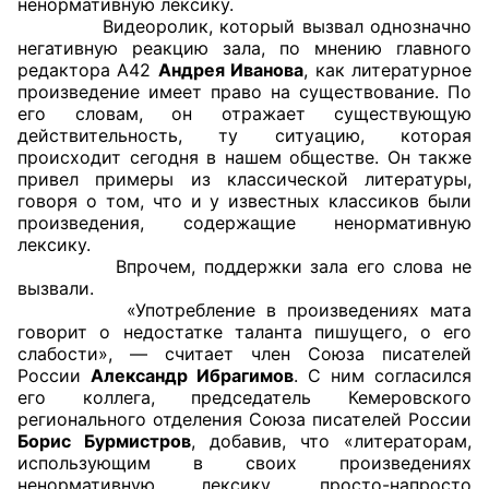
ненормативную лексику.
Видеоролик, который вызвал однозначно
Совет ОП КО
негативную реакцию зала, по мнению главного
редактора А42
Андрея Иванова
, как литературное
произведение имеет право на существование. По
Общественный штаб
его словам, он отражает существующую
действительность, ту ситуацию, которая
Члены ОП КО
происходит сегодня в нашем обществе. Он также
привел примеры из классической литературы,
Документы ОП КО
говоря о том, что и у известных классиков были
произведения, содержащие ненормативную
Регламент ОП КО
лексику.
Впрочем, поддержки зала его слова не
Кодекс этики ОП КО
вызвали.
«Употребление в произведениях мата
говорит о недостатке таланта пишущего, о его
Положения
слабости», — считает член Союза писателей
России
Александр Ибрагимов
. С ним согласился
Соглашения
его коллега, председатель Кемеровского
регионального отделения Союза писателей России
Рекомендации
Борис Бурмистров
, добавив, что «литераторам,
использующим в своих произведениях
Порядок работы ЦОН
ненормативную лексику, просто-напросто