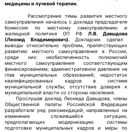
медицины и лучевой терапии.
Главная
Рассмотрение темы развития местного
самоуправления началось с доклада председателя
Общественные советы
Комиссии по местному самоуправлению и
жилищной политике ОП РФ
Л.В. Давыдова
Общественные советы при территориальных
(
Леонид Владимирович).
Докладчик сделал
органах федеральных органов
выводы относительно проблем, препятствующих
развитию местного самоуправления в России,
исполнительной власти
среди них: необеспеченность полномочий
местного самоуправления соответствующим
Общественные советы по проведению
финансированием; административное давление на
независимой оценки качества условий
глав муниципальных образований; недостаток
оказания услуг
квалифицированных кадров в системе
муниципальной службы; отсутствие доверия к
муниципальной власти со стороны населения.
О Палате
Прослушав доклад Леонида Давыдова, члены
Общественной палаты Российской Федерации
Структура Палаты
разработали ряд рекомендаций, направленных на
изменение сложившейся ситуации,
Комиссии
предполагающих модернизацию системы
подготовки муниципальных кадров и меры по
Экспертный совет ОП КО