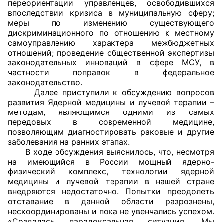
переориентации управленцев, освободившихся
впоследствии кризиса в муниципальную сферу;
Совет ОП КО
меры по изменению существующего
дискриминационного по отношению к местному
Общественный штаб
самоуправлению характера межбюджетных
отношений; проведение общественной экспертизы
законодательных инноваций в сфере МСУ, в
Члены ОП КО
частности поправок в федеральное
законодательство.
Документы ОП КО
Далее приступили к обсуждению вопросов
развития Ядерной медицины и лучевой терапии –
Регламент ОП КО
методам, являющимся одними из самых
передовых в современной медицине,
Кодекс этики ОП КО
позволяющим диагностировать раковые и другие
заболевания на ранних этапах.
Положения
В ходе обсуждения выяснилось, что, несмотря
на имеющийся в России мощный ядерно-
физический комплекс, технологии ядерной
Соглашения
медицины и лучевой терапии в нашей стране
внедряются недостаточно. Попытки преодолеть
Рекомендации
отставание в данной области разрознены,
нескоординированы и пока не увенчались успехом.
Порядок работы ЦОН
«Создалась парадоксальная ситуация. Мы