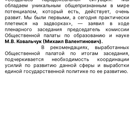
обладаем уникальным общепризнанным в мире
Аппарат ОП КО
потенциалом, который есть, действует, очень
развит. Мы были первыми, а сегодня практически
УСТАВ ГКУ “АППАРАТ ОП КО”
плетемся на задворках», — заявил в ходе
пленарного заседания председатель комиссии
Доходы руководителя за 2024 г.
Общественной палаты по образованию и науке
М.В. Ковальчук (Михаил Валентинович).
В рекомендациях, выработанных
Общественной палатой по итогам заседания,
подчеркивается необходимость координации
усилий по развитию данной сферы и выработки
единой государственной политике по ее развитию.