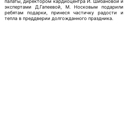
палаты, директором кардиоцентра И. Шибановой и
экспертами Д.Гапеевой, М. Носковым подарили
Совет ОП КО
ребятам подарки, принеся частичку радости и
тепла в преддверии долгожданного праздника.
Общественный штаб
Члены ОП КО
Документы ОП КО
Регламент ОП КО
Кодекс этики ОП КО
Положения
Соглашения
Рекомендации
Порядок работы ЦОН