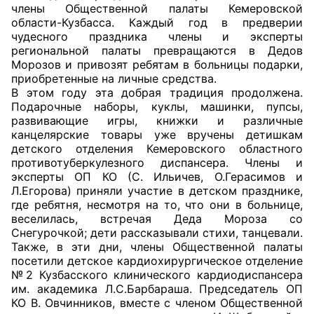
члены Общественной палаты Кемеровской
области-Кузбасса. Каждый год в предверии
Главная
чудесного праздника члены и эксперты
региональной палаты превращаются в Дедов
Общественные советы
Морозов и привозят ребятам в больницы подарки,
приобретенные на личные средства.
Общественные советы при территориальных
В этом году эта добрая традиция продолжена.
Подарочные наборы, куклы, машинки, пупсы,
органах федеральных органов
развивающие игры, книжки и различные
исполнительной власти
канцелярские товары уже вручены детишкам
детского отделения Кемеровского областного
Общественные советы по проведению
противотуберкулезного диспансера. Члены и
независимой оценки качества условий
эксперты ОП КО (С. Ильичев, О.Герасимов и
Л.Егорова) приняли участие в детском празднике,
оказания услуг
где ребятня, несмотря на то, что они в больнице,
веселилась, встречая Деда Мороза со
О Палате
Снегурочкой; дети рассказывали стихи, танцевали.
Также, в эти дни, члены Общественной палаты
Структура Палаты
посетили детское кардиохирургическое отделение
№2 Кузбасского клинического кардиодиспансера
Комиссии
им. академика Л.С.Барбараша. Председатель ОП
КО В. Овчинников, вместе с членом Общественной
Экспертный совет ОП КО