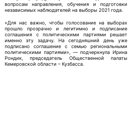
вопросам направления, обучения и подготовки
независимых наблюдателей на выборы 2021 года.
Главная
«Для нас важно, чтобы голосование на выборах
Общественные советы
прошло прозрачно и легитимно и подписание
соглашения с политическими партиями решает
Общественные советы при территориальных
именно эту задачу. На сегодняшний день уже
органах федеральных органов
подписано соглашение с семью региональными
политическими партиями», — подчеркнула Ирина
исполнительной власти
Рондик, председатель Общественной палаты
Кемеровской области – Кузбасса.
Общественные советы по проведению
независимой оценки качества условий
оказания услуг
О Палате
Структура Палаты
Комиссии
Экспертный совет ОП КО