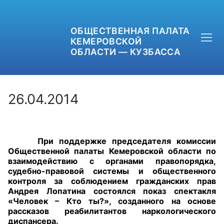
ОБЩЕСТВЕННАЯ ПАЛАТА
КЕМЕРОВСКОЙ
ОБЛАСТИ — КУЗБАССА
26.04.2014
+7 (3842) 58-82-40
При поддержке председателя комиссии
OPKO42@BK.RU
Общественной палаты Кемеровской области по
взаимодействию с органами правопорядка,
ОБРАТНАЯ СВЯЗЬ
судебно-правовой системы и общественного
контроля за соблюдением гражданских прав
Андрея Лопатина состоялся показ спектакля
«Человек – Кто ты?», созданного на основе
рассказов реабилитантов наркологического
диспансера.