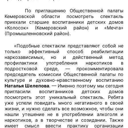
По приглашению Общественной палаты
Совет ОП КО
Кемеровской области посмотреть спектакль
приехали старшие воспитанники детских домов
Общественный штаб
«Колосок» (Кемеровский район) и «Мечта»
(Промышленновский район).
Члены ОП КО
«Подобные спектакли представляют собой не
Документы ОП КО
только эффективный способ реабилитации
наркозависимых, но и действенный метод
Регламент ОП КО
профилактики употребления наркотиков в
подростковой среде, — прокомментировала
председатель комиссии Общественной палаты по
Кодекс этики ОП КО
культуре и духовно-нравственному воспитанию
Наталья Шелепова
. — Именно поэтому мы сегодня
Положения
пригласили воспитанников детских домов
посмотреть этот уникальный спектакль. Ребята
Соглашения
уже успели повидать много негативного в своей
жизни, и нужно сделать все возможное, чтобы они
Рекомендации
нашли утешение не в употреблении алкоголя и
наркотиков, а в творчестве и созидании. Также
Порядок работы ЦОН
имеет смысл ввести практику организации