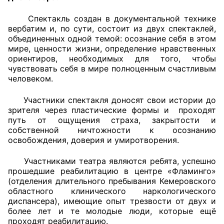
Спектакль создан в документальной технике
Главная
вербатим и, по сути, состоит из двух спектаклей,
объединенных одной темой: осознание себя в этом
Общественные советы
мире, ценности жизни, определение нравственных
ориентиров, необходимых для того, чтобы
Общественные советы при территориальных
чувствовать себя в мире полноценным счастливым
органах федеральных органов
человеком.
исполнительной власти
Участники спектакля доносят свои истории до
зрителя через пластические формы и проходят
Общественные советы по проведению
путь от ощущения страха, закрытости и
независимой оценки качества условий
собственной ничтожности к осознанию
оказания услуг
освобождения, доверия и умиротворения.
О Палате
Участниками театра являются ребята, успешно
прошедшие реабилитацию в центре «Фламинго»
Структура Палаты
(отделения длительного пребывания Кемеровского
областного клинического наркологического
диспансера), имеющие опыт трезвости от двух и
Комиссии
более лет и те молодые люди, которые ещё
проходят реабилитацию.
Экспертный совет ОП КО