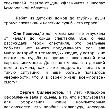
спектаклей театра-студии «Фламинго» в школах
Аппарат ОП КО
Кемеровской области».
Ребят из детских домов до глубины души
УСТАВ ГКУ “АППАРАТ ОП КО”
тронул спектакль и нелегкие судьбы его героев.
Доходы руководителя за 2024 г.
Юля Павлова
,15 лет: «Тема меня не отпускала
от начала до конца спектакля. Все, о чем
рассуждали герои спектакля, это реальные
события, нет ничего придуманного. Услышала
много историй о тех молодых людях, у которых не
сложилась судьба по причине алкогольной или
наркозависимости. Долго потом ехала в детский
дом и думала, как легко подростку попасть в
такую ситуацию, и еще больше появилось
уверенности, что я в своей жизни все-«привсе»
смогу».
Сергей Силеверстов
, 14 лет: «Классное
оформление зала и сцены, а то, что использовали
для оформления новые компьютерные
возможности, это вообще «голливуд», «оскара»