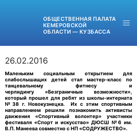
ОБЩЕСТВЕННАЯ ПАЛАТА
КЕМЕРОВСКОЙ
ОБЛАСТИ — КУЗБАССА
26.02.2016
Маленьким социальным открытием для
+7 (3842) 58-82-40
слабослышащих детей стал мастер-класс по
танцевальному фитнесу и
OPKO42@BK.RU
черлидингу «Безграничные возможности»,
который прошел для ребят из школы-интерната
№38 г. Новокузнецка. Их с этим спортивным
ОБРАТНАЯ СВЯЗЬ
направлением решили познакомить активисты
движения «Спортивный волонтер» участники
фестиваля «Спорт и искусство» ДЮСШ №6 им.
В.П. Манеева совместно с НП «СОДРУЖЕСТВО».