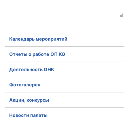
Совет ОП КО
Общественный штаб
Члены ОП КО
Календарь мероприятий
Документы ОП КО
Отчеты о работе ОП КО
Регламент ОП КО
Деятельность ОНК
Кодекс этики ОП КО
Фотогалерея
Положения
Акции, конкурсы
Соглашения
Рекомендации
Новости палаты
Порядок работы ЦОН