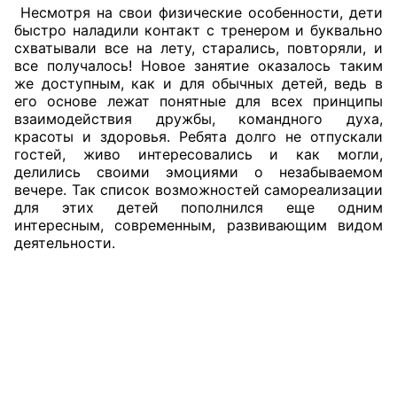
Несмотря на свои физические особенности, дети
быстро наладили контакт с тренером и буквально
Главная
схватывали все на лету, старались, повторяли, и
все получалось! Новое занятие оказалось таким
Общественные советы
же доступным, как и для обычных детей, ведь в
его основе лежат понятные для всех принципы
Общественные советы при территориальных
взаимодействия дружбы, командного духа,
органах федеральных органов
красоты и здоровья. Ребята долго не отпускали
гостей, живо интересовались и как могли,
исполнительной власти
делились своими эмоциями о незабываемом
вечере. Так список возможностей самореализации
Общественные советы по проведению
для этих детей пополнился еще одним
независимой оценки качества условий
интересным, современным, развивающим видом
оказания услуг
деятельности.
О Палате
Структура Палаты
Комиссии
Экспертный совет ОП КО