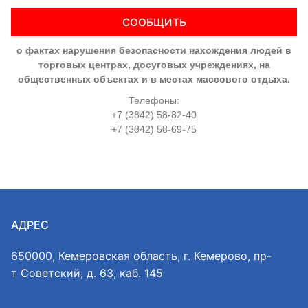
СООБЩИТЬ
о фактах нарушения безопасности нахождения людей в
торговых центрах, досуговых учреждениях, на
общественных объектах и в местах массового отдыха.
Телефоны:
+7 (3842) 58-82-40
+7 (3842) 58-69-75
АДРЕС
650000, Кемеровская область, г. Кемерово, пр-
т Советский, д. 63, каб. 145