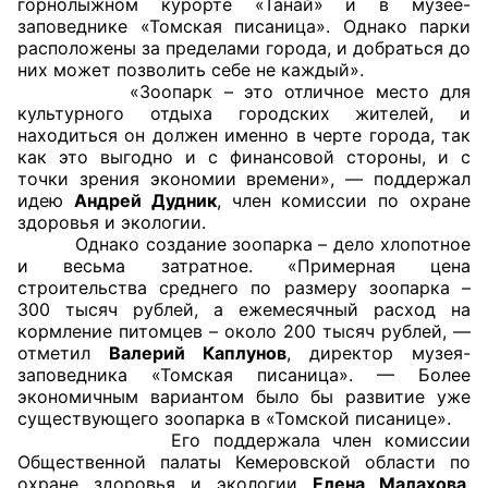
горнолыжном курорте «Танай» и в музее-
заповеднике «Томская писаница». Однако парки
Совет ОП КО
расположены за пределами города, и добраться до
них может позволить себе не каждый».
«Зоопарк – это отличное место для
Общественный штаб
культурного отдыха городских жителей, и
находиться он должен именно в черте города, так
Члены ОП КО
как это выгодно и с финансовой стороны, и с
точки зрения экономии времени», — поддержал
Документы ОП КО
идею
Андрей Дудник
, член комиссии по охране
здоровья и экологии.
Регламент ОП КО
Однако создание зоопарка – дело хлопотное
и весьма затратное. «Примерная цена
Кодекс этики ОП КО
строительства среднего по размеру зоопарка –
300 тысяч рублей, а ежемесячный расход на
кормление питомцев – около 200 тысяч рублей, —
Положения
отметил
Валерий Каплунов
, директор музея-
заповедника «Томская писаница». — Более
Соглашения
экономичным вариантом было бы развитие уже
существующего зоопарка в «Томской писанице».
Рекомендации
Его поддержала член комиссии
Общественной палаты Кемеровской области по
Порядок работы ЦОН
охране здоровья и экологии
Елена Малахова
.