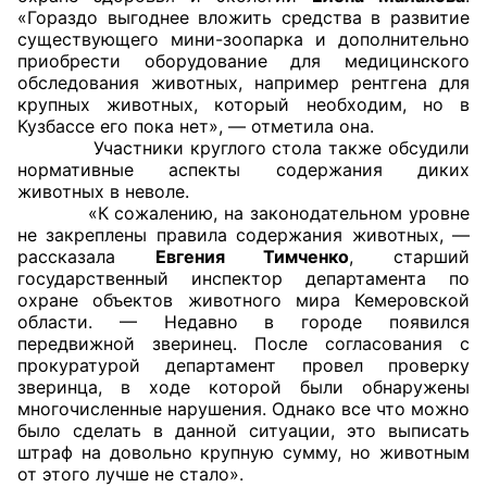
«Гораздо выгоднее вложить средства в развитие
Аппарат ОП КО
существующего мини-зоопарка и дополнительно
приобрести оборудование для медицинского
УСТАВ ГКУ “АППАРАТ ОП КО”
обследования животных, например рентгена для
крупных животных, который необходим, но в
Кузбассе его пока нет», — отметила она.
Доходы руководителя за 2024 г.
Участники круглого стола также обсудили
нормативные аспекты содержания диких
животных в неволе.
«К сожалению, на законодательном уровне
не закреплены правила содержания животных, —
рассказала
Евгения Тимченко
, старший
государственный инспектор департамента по
охране объектов животного мира Кемеровской
области. — Недавно в городе появился
передвижной зверинец. После согласования с
прокуратурой департамент провел проверку
зверинца, в ходе которой были обнаружены
многочисленные нарушения. Однако все что можно
было сделать в данной ситуации, это выписать
штраф на довольно крупную сумму, но животным
от этого лучше не стало».