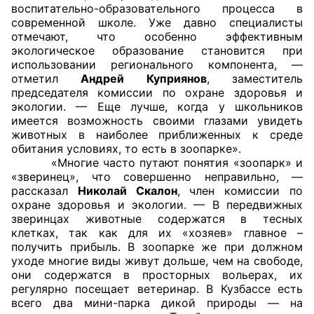
воспитательно-образовательного процесса в
современной школе. Уже давно специалисты
Главная
отмечают, что особенно эффективным
экологическое образование становится при
Общественные советы
использовании регионального компонента, —
отметил
Андрей Куприянов
, заместитель
Общественные советы при территориальных
председателя комиссии по охране здоровья и
экологии. — Еще лучше, когда у школьников
органах федеральных органов
имеется возможность своими глазами увидеть
исполнительной власти
животных в наиболее приближенных к среде
обитания условиях, то есть в зоопарке».
Общественные советы по проведению
«Многие часто путают понятия «зоопарк» и
независимой оценки качества условий
«зверинец», что совершенно неправильно, —
рассказал
Николай Скалон
, член комиссии по
оказания услуг
охране здоровья и экологии. — В передвижных
зверинцах животные содержатся в тесных
О Палате
клетках, так как для их «хозяев» главное –
получить прибыль. В зоопарке же при должном
Структура Палаты
уходе многие виды живут дольше, чем на свободе,
они содержатся в просторных вольерах, их
Комиссии
регулярно посещает ветеринар. В Кузбассе есть
всего два мини-парка дикой природы — на
Экспертный совет ОП КО