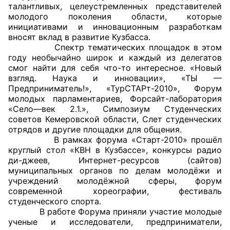
талантливых, целеустремленных представителей
молодого поколения области, которые
Главная
инициативами и инновационным разработкам
вносят вклад в развитие Кузбасса.
Общественные советы
Спектр тематических площадок в этом
году необычайно широк и каждый из делегатов
Общественные советы при территориальных
смог найти для себя что-то интересное. «Новый
взгляд. Наука и инновации», «ТЫ —
органах федеральных органов
Предприниматель!», «ТурСТАРт-2010», Форум
исполнительной власти
молодых парламентариев, Форсайт-лаборатория
«Село—век 2.1.», Симпозиум Студенческих
Общественные советы по проведению
советов Кемеровской области, Слет студенческих
независимой оценки качества условий
отрядов и другие площадки для общения.
В рамках форума «Старт-2010» прошёл
оказания услуг
круглый стол «КВН в Кузбассе», конкурсы радио
ди-джеев, Интернет-ресурсов (сайтов)
О Палате
муниципальных органов по делам молодёжи и
учреждений молодёжной сферы, форум
Структура Палаты
современной хореографии, фестиваль
студенческого спорта.
Комиссии
В работе Форума приняли участие молодые
ученые и исследователи, предприниматели,
Экспертный совет ОП КО