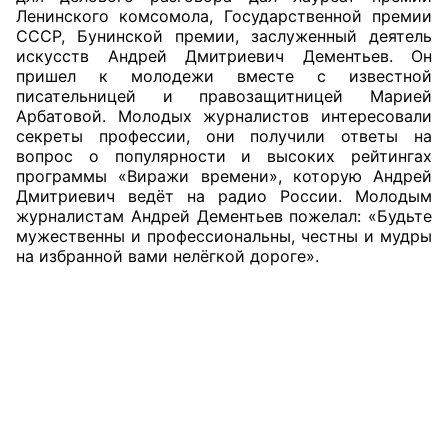
Ленинского комсомола, Государственной премии
Аппарат ОП КО
СССР, Бунинской премии, заслуженный деятель
искусств Андрей Дмитриевич Дементьев. Он
УСТАВ ГКУ “АППАРАТ ОП КО”
пришел к молодежи вместе с известной
писательницей и правозащитницей Марией
Арбатовой. Молодых журналистов интересовали
Доходы руководителя за 2024 г.
секреты профессии, они получили ответы на
вопрос о популярности и высоких рейтингах
программы «Виражи времени», которую Андрей
Дмитриевич ведёт на радио России. Молодым
журналистам Андрей Дементьев пожелал: «Будьте
мужественны и профессиональны, честны и мудры
на избранной вами нелёгкой дороге».