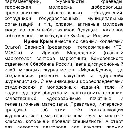
парламентарии, журналисты, краеведы,
творческая молодежь, добровольцы,
Совет ОП КО
представители общественных объединений,
сотрудники государственных, муниципальных
организаций и т.п., словом, активные молодые
Общественный штаб
люди, которым небезразлично будущее – как свое
собственное, так и будущее Кузбасса, России.
Члены ОП КО
Ирина Крым
вместе со своими коллегами
Ольгой Сариной (редактор телекомпании «ТВ-
Документы ОП КО
МОСТ») и Ириной Медведевой (главный
маркетолог сектора маркетинга Кемеровского
Регламент ОП КО
отделения Сбербанка России) вела дискуссионный
клуб молодых журналистов «МедиаКухня», где
Кодекс этики ОП КО
создавались рецепты «вкусной и здоровой»
журналистики. С начинающими корреспондентами
студенческих и молодёжных изданий, теле- и
Положения
радиоредакций обсуждали, как готовить хорошие,
качественные, удобоваримые печатные и
Соглашения
телевизионные материалы. Правильно, интересно,
правдиво – об этих трёх составляющих
Рекомендации
журналистского мастерства шла речь на мастер-
классах, которые и провели специалисты. А старт
Порядок работы ЦОН
для делового разговора дал лауреат премии