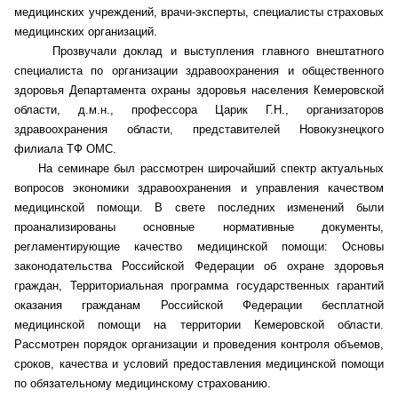
медицинских учреждений, врачи-эксперты, специалисты страховых
медицинских организаций.
Главная
Прозвучали доклад и выступления главного внештатного
специалиста по организации здравоохранения и общественного
Общественные советы
здоровья Департамента охраны здоровья населения Кемеровской
области, д.м.н., профессора Царик Г.Н., организаторов
Общественные советы при территориальных
здравоохранения области, представителей Новокузнецкого
органах федеральных органов
филиала ТФ ОМС.
исполнительной власти
На семинаре был рассмотрен широчайший спектр актуальных
вопросов экономики здравоохранения и управления качеством
Общественные советы по проведению
медицинской помощи. В свете последних изменений были
независимой оценки качества условий
проанализированы основные нормативные документы,
оказания услуг
регламентирующие качество медицинской помощи: Основы
законодательства Российской Федерации об охране здоровья
О Палате
граждан, Территориальная программа государственных гарантий
оказания гражданам Российской Федерации бесплатной
Структура Палаты
медицинской помощи на территории Кемеровской области.
Рассмотрен порядок организации и проведения контроля объемов,
Комиссии
сроков, качества и условий предоставления медицинской помощи
по обязательному медицинскому страхованию.
Экспертный совет ОП КО