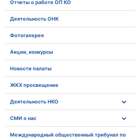
Отчеты о работе ОП КО
Совет ОП КО
Деятельность ОНК
Общественный штаб
Фотогалерея
Члены ОП КО
Акции, конкурсы
Документы ОП КО
Регламент ОП КО
Новости палаты
Кодекс этики ОП КО
ЖКХ просвещение
Положения
Деятельность НКО
Соглашения
СМИ о нас
Рекомендации
Международный общественный трибунал по
Порядок работы ЦОН