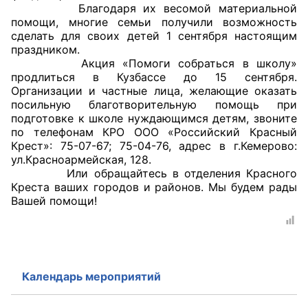
Благодаря их весомой материальной
помощи, многие семьи получили возможность
Главная
сделать для своих детей 1 сентября настоящим
праздником.
Общественные советы
Акция «Помоги собраться в школу»
продлиться в Кузбассе до 15 сентября.
Общественные советы при территориальных
Организации и частные лица, желающие оказать
посильную благотворительную помощь при
органах федеральных органов
подготовке к школе нуждающимся детям, звоните
исполнительной власти
по телефонам КРО ООО «Российский Красный
Крест»: 75-07-67; 75-04-76, адрес в г.Кемерово:
Общественные советы по проведению
ул.Красноармейская, 128.
независимой оценки качества условий
Или обращайтесь в отделения Красного
Креста ваших городов и районов. Мы будем рады
оказания услуг
Вашей помощи!
О Палате
Структура Палаты
Календарь мероприятий
Комиссии
Экспертный совет ОП КО