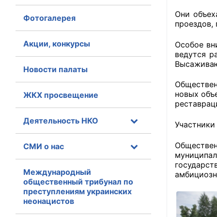
Они объех
Фотогалерея
Главная
проездов,
Общественные с
Акции, конкурсы
Особое вн
ведутся р
Общественные
Высаживаю
Новости палаты
исполнительн
Обществен
новых объ
ЖКХ просвещение
Общественные
реставрац
оказания усл
Деятельность НКО
Участники 
О Палате
Обществен
СМИ о нас
Структура Пала
муниципал
государст
Комиссии
Международный
амбициозн
общественный трибунал по
преступлениям украинских
Экспертный с
неонацистов
Совет ОП КО