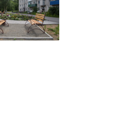
й штаб
О
 КО
 ОП КО
и
оты ЦОН