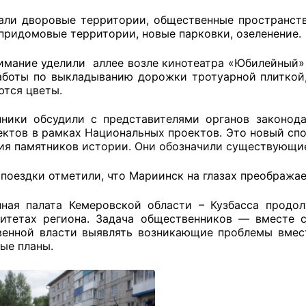
али дворовые территории, общественные пространст
 придомовые территории, новые парковки, озеленение.
оветы
имание уделили аллее возле кинотеатра «Юбилейный» 
аботы по выкладыванию дорожки тротуарной плиткой,
 советы при территориальных органах федеральных о
тся цветы.
ой власти
ники обсудили с представителями органов законода
ектов в рамках Национальных проектов. Это новый сп
 советы по проведению независимой оценки качества
ия памятников истории. Они обозначили существующие
уг
поездки отметили, что Мариинск на глазах преображае
ная палата Кемеровской области – Кузбасса продо
ты
итетах региона. Задача общественников — вместе 
венной власти выявлять возникающие проблемы вмес
ые планы.
овет ОП КО