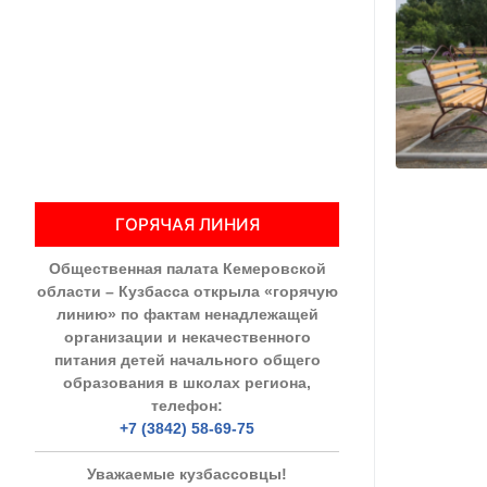
Общественны
Члены ОП КО
Документы ОП К
Регламент ОП
ГОРЯЧАЯ ЛИНИЯ
Кодекс этики
Общественная палата Кемеровской
Положения
области – Кузбасса открыла «горячую
линию» по фактам ненадлежащей
Соглашения
организации и некачественного
питания детей начального общего
Рекомендаци
образования в школах региона,
телефон:
Порядок раб
+7 (3842) 58-69-75
Аппарат ОП КО
Уважаемые кузбассовцы!