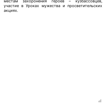
местам захоронения героев – кузбассовцев,
участие в Уроках мужества и просветительских
Совет ОП КО
акциях.
Общественный штаб
Члены ОП КО
Документы ОП КО
Регламент ОП КО
Кодекс этики ОП КО
Положения
Соглашения
Рекомендации
Порядок работы ЦОН