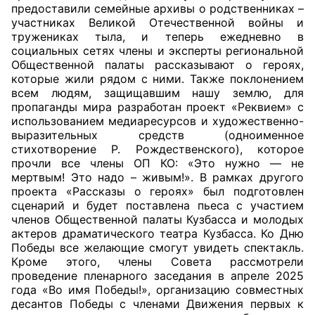
предоставили семейные архивы о родственниках –
участниках Великой Отечественной войны и
Главная
тружениках тыла, и теперь ежедневно в
социальных сетях члены и эксперты региональной
Общественные советы
Общественной палаты рассказывают о героях,
которые жили рядом с ними. Также поклонением
Общественные советы при территориальных
всем людям, защищавшим нашу землю, для
пропаганды мира разработан проект «Реквием» с
органах федеральных органов
использованием медиаресурсов и художественно-
исполнительной власти
выразительных средств (одноименное
стихотворение Р. Рождественского), которое
Общественные советы по проведению
прочли все члены ОП КО: «Это нужно — не
независимой оценки качества условий
мертвым! Это надо – живым!». В рамках другого
проекта «Рассказы о героях» был подготовлен
оказания услуг
сценарий и будет поставлена пьеса с участием
членов Общественной палаты Кузбасса и молодых
О Палате
актеров драматического театра Кузбасса. Ко Дню
Победы все желающие смогут увидеть спектакль.
Структура Палаты
Кроме этого, члены Совета рассмотрели
проведение пленарного заседания в апреле 2025
Комиссии
года «Во имя Победы!», организацию совместных
десантов Победы с членами Движения первых к
Экспертный совет ОП КО