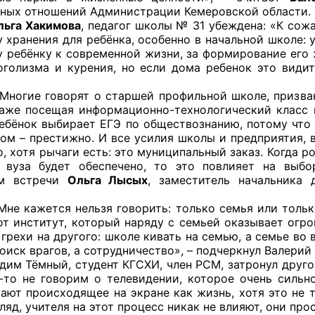
ных отношений Администрации Кемеровской области.
льга Хакимова
, педагог школы № 31 убеждена: «К со
й штаб
у хранения для ребёнка, особенно в начальной школе: 
у ребёнку к современной жизни, за формирование его 
оголизма и курения, но если дома ребенок это видит
О
говорят о старшей профильной школе, призванной
даже посещая информационно-технологический класс
 КО
ребёнок выбирает ЕГЭ по обществознанию, потому что 
ом – престижно. И все усилия школы и предприятия, 
 ОП КО
, хотя рычаги есть: это муниципальный заказ. Когда ро
 вуза будет обеспечено, то это повлияет на выбо
ам встречи
Ольга Лысых
, заместитель начальника 
тся нельзя говорить: только семья или только уч
от институт, который наряду с семьей оказывает огро
грехи на другого: школе кивать на семью, а семье во 
и
оиск врагов, а сотрудничество», – подчеркнул Валерий
ный, студент КГСХИ, член РСМ, затронул другой а
оты ЦОН
-то не говорим о телевидении, которое очень сильно
ают происходящее на экране как жизнь, хотя это не та
гляд, учителя на этот процесс никак не влияют, они п