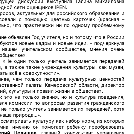
едущей дискуссии выступила Галина Михайловна
одной сети оценщиков IPEN.
в, актуальных для российского образования и
осовали с помощью цветных карточек (красная –
ельно, что практически ни по одному проблемному
объявлен Год учителя, но и потому что в России
рганов
буются новые кадры и новые идеи, – подчеркнула
 нашем учительском сообществе, мнения очень
обществе».
 условий
 один только учитель занимается передачей
 а также такие учреждения культуры, как музеи,
ать всё в совокупности».
чем только передача культурных ценностей
ественной палаты Кемеровской области, директор
ий, культуры и правил жизни в обществе».
не только знания, но и культура поведения,
теля комиссии по вопросам развития гражданского
не только учитель занимается их передачей, хотя
 наша природа…».
атривать культуру как набор норм, из которых
мна: именно он помогает ребёнку преобразовать
ерий Целищев
, главный консультант управления