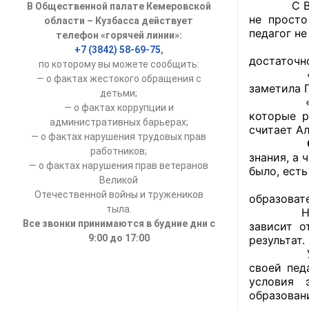
С Вадимом
В Общественной палате Кемеровской
УСТАВ ГКУ “А
не просто
области – Кузбасса действует
педагог не
телефон «горячей линии»:
Доходы руков
«Мы гово
+7 (3842) 58-69-75
,
достаточн
по которому вы можете сообщить:
«Вот и В
— о фактах жестокого обращения с
заметила 
детьми;
«Школа, 
— о фактах коррупции и
которые р
административных барьерах;
считает Ал
— о фактах нарушения трудовых прав
работников;
знания, а 
— о фактах нарушения прав ветеранов
было, есть
Великой
Многие 
Отечественной войны и тружеников
образовате
тыла.
Н
Все звонки принимаются в будние дни с
зависит о
9:00 до 17:00
результат.
Участник
своей пед
условия 
образовани
Этот пло