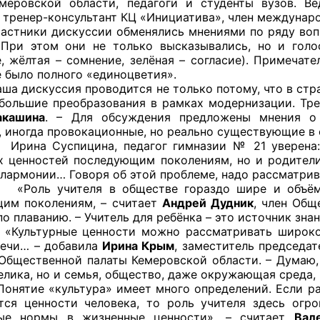
меровской области, педагоги и студенты вузов. В
 тренер-консультант КЦ «Инициатива», член междунар
и дискуссии обменялись мнениями по ряду вопросо
 При этом они не только высказывались, но и гол
е, жёлтая – сомнение, зелёная – согласие). Примечат
оветы
е было полного «единоцветия».
куссия проводится не только потому, что в стране 
 советы при территориальных органах федеральных о
большие преобразования в рамках модернизации. Тре
ой власти
акашина
. – Для обсуждения предложены мнения о
, иногда провокационные, но реально существующие в 
 советы по проведению независимой оценки качества
спицина, педагог гимназии № 21 уверена: «Не
уг
х ценностей последующим поколениям, но и родители,
илармонии… Говоря об этой проблеме, надо рассматрив
ителя в обществе гораздо шире и объёмнее, 
им поколениям, – считает
Андрей Дудник
, член Общ
 плаванию. – Учитель для ребёнка – это источник знан
ты
ные ценности можно рассматривать широко: это 
речи… – добавила
Ирина Крым
, заместитель председа
Общественной палаты Кемеровской области. – Думаю, 
велика, но и семья, общество, даже окружающая среда,
овет ОП КО
«культура» имеет много определений. Если рассм
ся ценности человека, то роль учителя здесь огро
ные нормы в жизненные ценности», – считает
Вал