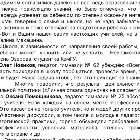
 согласились далеко не все, ведь образование под
ППАРАТ ОП КО”
 некую трансляцию знаний, но было отмечено, что
 всегда успевает за ребенком по степени освоения инт
одителя за 2024 г.
рим о семье и школе, но не надо забывать и о
о активны и тоже отвечают за подготовку ребёнка к жи
адим нашёл своих настоящих учителей, не в школ
Галина Макашина.
в зависимости от направления своей работы, даё
ебёнок может усвоить или не усвоить… Невозможно
ена Озерова, студентка КемГУ.
Олег Новиков
, педагог гимназии № 62 убеждён: «Всег
часть приходила в школу пообщаться, провести время, 
 и будет. Наша задача чтобы, тех кто приходит за знан
говорили, что результат деятельности учит
льной политики («Личная отвага одиночек не спасает о
о
Оксана Помощникова
, педагог гимназии № 25 абсо
т учителя. Если каждый на своём месте профессио
 Это касается не только учителя, но и людей других п
и дискуссии, в том числе и молодые педагоги, 
агогической практики, горячо обсуждали требования
эффективности усвоения материала, степень граж
я в стране и др.
дотворный обмен мнениями найдёт своё отраж