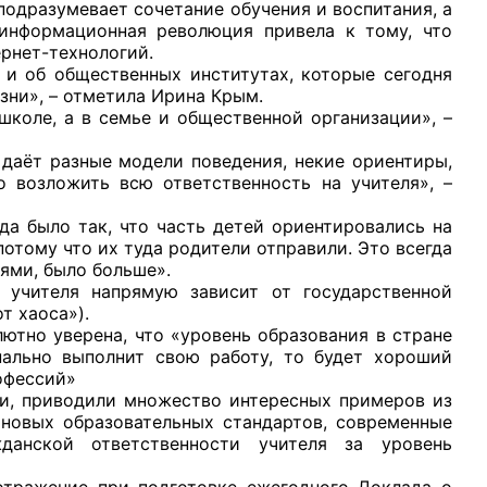
разумевает сочетание обучения и воспитания, а
 информационная революция привела к тому, что
ернет-технологий.
б общественных институтах, которые сегодня
зни», – отметила Ирина Крым.
е, а в семье и общественной организации», –
т разные модели поведения, некие ориентиры,
 возложить всю ответственность на учителя», –
да было так, что часть детей ориентировались на
потому что их туда родители отправили. Это всегда
иями, было больше».
еля напрямую зависит от государственной
т хаоса»).
лютно уверена, что «уровень образования в стране
нально выполнит свою работу, то будет хороший
рофессий»
приводили множество интересных примеров из
 новых образовательных стандартов, современные
данской ответственности учителя за уровень
ение при подготовке ежегодного Доклада о