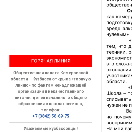
обществен
О
Общественны
как камер
подготовк
Члены ОП КО
вреде алк
нулевым»
Документы ОП К
«Многие 
тем, что 
Регламент ОП
техники, 
экономист
ГОРЯЧАЯ ЛИНИЯ
Кодекс этики
это сложно
окончания
Общественная палата Кемеровской
Положения
участник
области – Кузбасса открыла «горячую
области.
линию» по фактам ненадлежащей
«Мне каже
Соглашения
организации и некачественного
Школа – т
питания детей начального общего
списывать 
Рекомендаци
образования в школах региона,
нужен не п
телефон:
Вадим Тём
Порядок раб
+7 (3842) 58-69-75
но почему
восприним
Аппарат ОП КО
На мой вз
Уважаемые кузбассовцы!