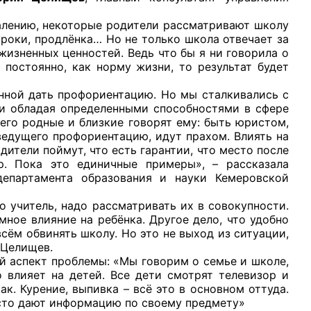
жалению, некоторые родители рассматривают школу
уроки, продлёнка… Но не только школа отвечает за
жизненных ценностей. Ведь что бы я ни говорила о
 постоянно, как норму жизни, то результат будет
 дать профориентацию. Но мы сталкивались с
 и обладая определенными способностями в сфере
его родные и близкие говорят ему: быть юристом,
ведущего профориентацию, идут прахом. Влиять на
дители поймут, что есть гарантии, что место после
р. Пока это единичные примеры», – рассказала
департамента образования и науки Кемеровской
итель, надо рассматривать их в совокупности.
мное влияние на ребёнка. Другое дело, что удобно
всём обвинять школу. Но это не выход из ситуации,
 Целищев.
спект проблемы: «Мы говорим о семье и школе,
 влияет на детей. Все дети смотрят телевизор и
к. Курение, выпивка – всё это в основном оттуда.
росто дают информацию по своему предмету»