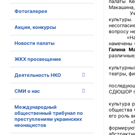
палаты Ке
Макашина,
Фотогалерея
Главная
Участник
культуры.
несогласи
Общественные с
Акции, конкурсы
вопросу н
«Наша дис
Общественные
Новости палаты
намечены 
исполнительн
Галина М
различные
ЖКХ просвещение
Общественные
Ирина Су
оказания усл
культурны
театры, ф
Деятельность НКО
«Роль уч
О Палате
последующ
СМИ о нас
СДЮШОР по
Структура Пала
«Культур
культура 
Комиссии
Международный
общества 
общественный трибунал по
его роль 
преступлениям украинских
Экспертный с
«Понятие 
неонацистов
формируют
Совет ОП КО
абстракт