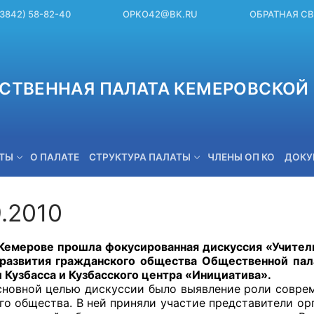
(3842) 58-82-40
OPKO42@BK.RU
ОБРАТНАЯ С
СТВЕННАЯ ПАЛАТА КЕМЕРОВСКОЙ 
ЕТЫ
О ПАЛАТЕ
СТРУКТУРА ПАЛАТЫ
ЧЛЕНЫ ОП КО
ДОКУ
9.2010
OPKO42@BK.RU
ве прошла фокусированная дискуссия «Учитель сег
развития гражданского общества Общественной па
Кузбасса и Кузбасского центра «Инициатива».
 целью дискуссии было выявление роли современн
го общества. В ней приняли участие представители ор