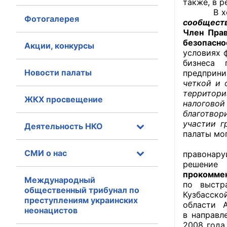
также, в 
В ходе з
Фотогалерея
Главная
сообществ
Член Прав
безопасно
Общественные с
Акции, конкурсы
условиях 
бизнеса 
Общественные
Новости палаты
предприни
исполнительн
четкой и 
территор
ЖКХ просвещение
Общественные
налоговой
оказания усл
благотвор
участии г
Деятельность НКО
палаты мо
О Палате
«Предлож
СМИ о нас
правонару
Структура Пала
решение 
прокоммен
Комиссии
Международный
по выстр
общественный трибунал по
Кузбасско
преступлениям украинских
Экспертный с
области 
неонацистов
в направл
Совет ОП КО
2008 года