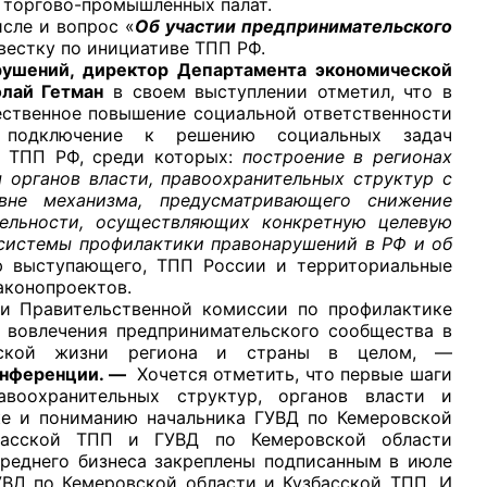
 торгово-промышленных палат.
ле и вопрос «
Об участии предпринимательского
вестку по инициативе ТПП РФ.
рушений, директор Департамента экономической
лай Гетман
в своем выступлении отметил, что в
ественное повышение социальной ответственности
 подключение к решению социальных задач
рганов
й ТПП РФ, среди которых:
построение в регионах
 органов власти, правоохранительных структур с
вне механизма, предусматривающего снижение
 условий
тельности, осуществляющих конкретную целевую
 системы профилактики правонарушений в РФ и об
ю выступающего, ТПП России и территориальные
аконопроектов.
вительственной комиссии по профилактике
е вовлечения предпринимательского сообщества в
ческой жизни региона и страны в целом, —
онференции. —
Хочется отметить, что первые шаги
воохранительных структур, органов власти и
ке и пониманию начальника ГУВД по Кемеровской
збасской ТПП и ГУВД по Кемеровской области
среднего бизнеса закреплены подписанным в июле
УВД по Кемеровской области и Кузбасской ТПП. И