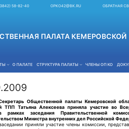
(3842) 58-82-40
OPKO42@BK.RU
ОБРАТНАЯ С
СТВЕННАЯ ПАЛАТА КЕМЕРОВСКОЙ 
ЕТЫ
О ПАЛАТЕ
СТРУКТУРА ПАЛАТЫ
ЧЛЕНЫ ОП КО
ДОКУ
9.2009
OPKO42@BK.RU
ь Общественной палаты Кемеровской области,
ой ТПП Татьяна Алексеева приняла участие во Все
в рамках заседания Правительственной коми
ельством Министра внутренних дел Российской Федер
ии приняли участие члены комиссии, представите