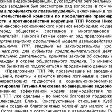
режиме видеоконференции, руководители региональных
аседания был рассмотрен ряд вопросов, в том чис
а в профилактике правонарушений
», включенный в по
ительственной комиссии по профилактике правона
сти и противодействия коррупции ТПП России Нико
оветы
финансово-экономического кризиса необходимо «сущ
перед обществом, системное и многоплановое
 советы при территориальных органах федеральных о
мателей». Николай Гетман озвучил ряд предложени
ой власти
организационно оформленной модели взаимодействия
иальными ТПП, введение на законодательном уро
 советы по проведению независимой оценки качества
 нагрузки для субъектов предпринимательской дея
уг
ительную деятельность, принятие законов об основах
раждан в охране общественного порядка
. По мнени
гли бы активно подключиться к продвижению данных з
ения ТПП РФ, прозвучавшие на заседании Пра
шений, понятны и кажутся вполне логичными в свет
ты
нарастающих трудностей в социально-экономи
тировала Татьяна Алексеева по завершению видеок
аиванию эффективной модели взаимодействия пра
й ТПП уже сделаны – во многом благодаря поддерж
овет ОП КО
Александра Елина. Конструктивные отношения Ку
ении создания благоприятных условий для малого и 
 Соглашением о сотрудничестве и взаимодействии Г