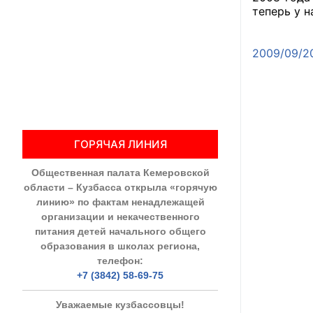
теперь у 
Общественны
Подробн
2009/09/2
Члены ОП КО
Документы ОП К
Регламент ОП
ГОРЯЧАЯ ЛИНИЯ
Кодекс этики
Общественная палата Кемеровской
Положения
области – Кузбасса открыла «горячую
линию» по фактам ненадлежащей
Соглашения
организации и некачественного
питания детей начального общего
Рекомендаци
образования в школах региона,
телефон:
Порядок раб
+7 (3842) 58-69-75
Аппарат ОП КО
Уважаемые кузбассовцы!