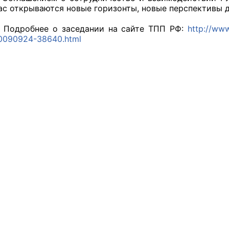
нас открываются новые горизонты, новые перспективы 
й штаб
ее о заседании на сайте ТПП РФ:
http://www
0090924-38640.html
О
 КО
 ОП КО
и
оты ЦОН