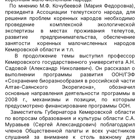
По мнению М.Ф. Кочубеевой (Мария Федоровна),
Аппарат ОП КО
президента Ассоциации телеутского народа, для
решения проблем коренных народов необходимо
УСТАВ ГКУ “АППАРАТ ОП КО”
проведение комплексной экологической
экспертизы в местах проживания телеутов,
Доходы руководителя за 2024 г.
развитие предпринимательства, обеспечение
занятости коренных малочисленных народов
Кемеровской области и т.п.
В продолжение темы выступил профессор
Кемеровского государственного университета А.Н.
Садовой (Александр Николаевич). Он рассказал о
выполнении программы развития ООН/ГЭФ
«Сохранение биоразнообразия в российской части
Алтае-Саянского Экорегиона», обозначил
основные направления деятельности программы в
2008 г., механизмы и позиции, по которым
предусмотрено финансирование программы ООН.
Заместитель Губернатора Кемеровской области
по вопросам образования и культуры области С.А.
Муравьев (Сергей Александрович) поблагодарил
членов Общественной палаты и всех участников
слушаний за внимание к столь важному для