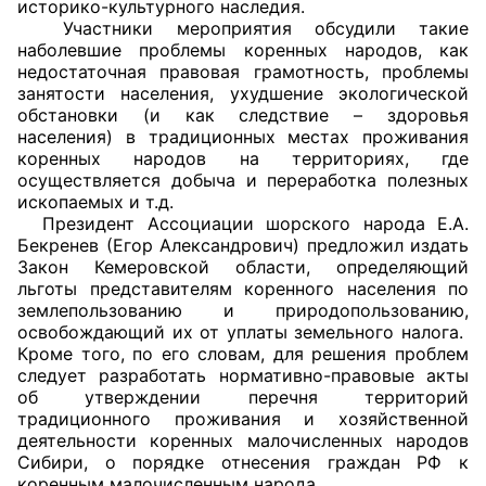
историко-культурного наследия.
Участники мероприятия обсудили такие
Совет ОП КО
наболевшие проблемы коренных народов, как
недостаточная правовая грамотность, проблемы
Общественный штаб
занятости населения, ухудшение экологической
обстановки (и как следствие – здоровья
населения) в традиционных местах проживания
Члены ОП КО
коренных народов на территориях, где
осуществляется добыча и переработка полезных
Документы ОП КО
ископаемых и т.д.
Президент Ассоциации шорского народа Е.А.
Регламент ОП КО
Бекренев (Егор Александрович) предложил издать
Закон Кемеровской области, определяющий
Кодекс этики ОП КО
льготы представителям коренного населения по
землепользованию и природопользованию,
Положения
освобождающий их от уплаты земельного налога.
Кроме того, по его словам, для решения проблем
следует разработать нормативно-правовые акты
Соглашения
об утверждении перечня территорий
традиционного проживания и хозяйственной
Рекомендации
деятельности коренных малочисленных народов
Сибири, о порядке отнесения граждан РФ к
Порядок работы ЦОН
коренным малочисленным народа.