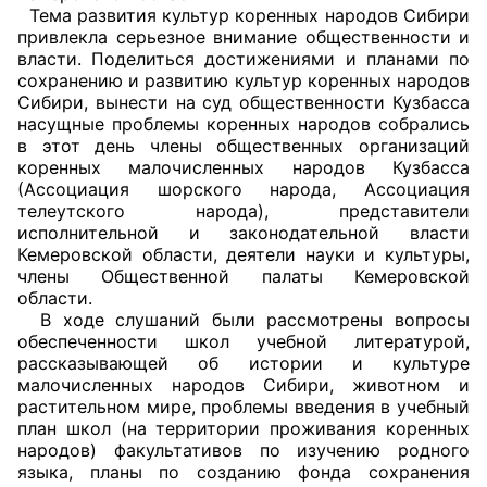
Тема развития культур коренных народов Сибири
привлекла серьезное внимание общественности и
Главная
власти. Поделиться достижениями и планами по
сохранению и развитию культур коренных народов
Общественные советы
Сибири, вынести на суд общественности Кузбасса
насущные проблемы коренных народов собрались
Общественные советы при территориальных
в этот день члены общественных организаций
органах федеральных органов
коренных малочисленных народов Кузбасса
(Ассоциация шорского народа, Ассоциация
исполнительной власти
телеутского народа), представители
исполнительной и законодательной власти
Общественные советы по проведению
Кемеровской области, деятели науки и культуры,
независимой оценки качества условий
члены Общественной палаты Кемеровской
оказания услуг
области.
В ходе слушаний были рассмотрены вопросы
обеспеченности школ учебной литературой,
О Палате
рассказывающей об истории и культуре
малочисленных народов Сибири, животном и
Структура Палаты
растительном мире, проблемы введения в учебный
план школ (на территории проживания коренных
Комиссии
народов) факультативов по изучению родного
языка, планы по созданию фонда сохранения
Экспертный совет ОП КО