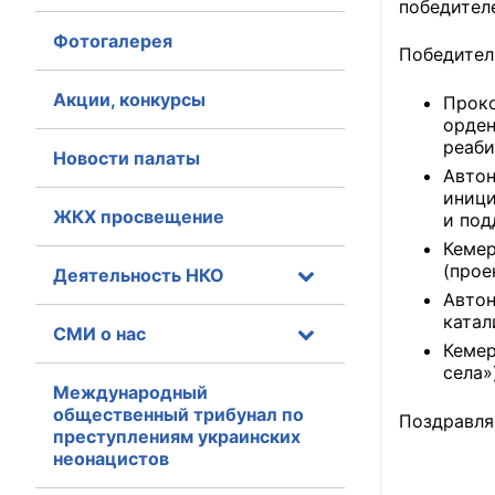
победителе
Фотогалерея
Главная
Победител
Общественные с
Акции, конкурсы
Проко
орде
Общественные
реаби
Новости палаты
исполнительн
Авто
иници
ЖКХ просвещение
Общественные
и под
оказания усл
Кеме
(прое
Деятельность НКО
О Палате
Авто
катал
СМИ о нас
Структура Пала
Кемер
села»
Комиссии
Международный
общественный трибунал по
Поздравля
преступлениям украинских
Экспертный с
неонацистов
Совет ОП КО