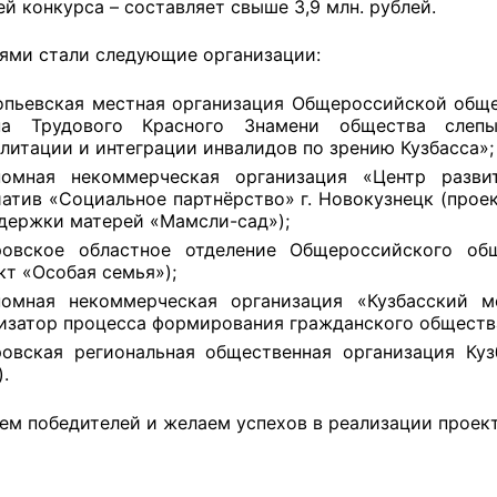
й конкурса – составляет свыше 3,9 млн. рублей.
ями стали следующие организации:
оветы
пьевская местная организация Общероссийской обще
на Трудового Красного Знамени общества слеп
 советы при территориальных органах федеральных о
литации и интеграции инвалидов по зрению Кузбасса»;
ой власти
номная некоммерческая организация «Центр разв
атив «Социальное партнёрство» г. Новокузнецк (про
 советы по проведению независимой оценки качества
держки матерей «Мамсли-сад»);
уг
ровское областное отделение Общероссийского об
кт «Особая семья»);
номная некоммерческая организация «Кузбасский м
изатор процесса формирования гражданского общества
ты
овская региональная общественная организация Ку
).
ем победителей и желаем успехов в реализации проект
овет ОП КО