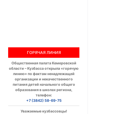
Общественны
Члены ОП КО
Документы ОП К
Регламент ОП
ГОРЯЧАЯ ЛИНИЯ
Кодекс этики
Общественная палата Кемеровской
Положения
области – Кузбасса открыла «горячую
линию» по фактам ненадлежащей
Соглашения
организации и некачественного
питания детей начального общего
Рекомендаци
образования в школах региона,
телефон:
Порядок раб
+7 (3842) 58-69-75
Аппарат ОП КО
Уважаемые кузбассовцы!