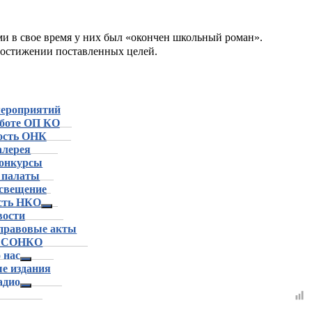
и в свое время у них был «окончен школьный роман».
достижении поставленных целей.
мероприятий
аботе ОП КО
ость ОНК
алерея
конкурсы
 палаты
свещение
сть НКО
вости
правовые акты
р СОНКО
 нас
е издания
адио