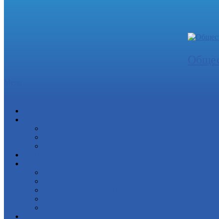
Общес
Menu
Главная
Общественные советы
Общественные советы при органах исполнительной/
Общественные советы при территориальных органа
Общественные советы по проведению независимой о
О Палате
Структура Палаты
Председатель ОП КО
Комиссии
Экспертный совет ОП КО
Совет ОП КО
Общественный штаб
Члены ОП КО