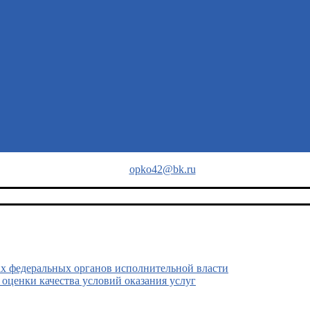
opko42@bk.ru
х федеральных органов исполнительной власти
ценки качества условий оказания услуг