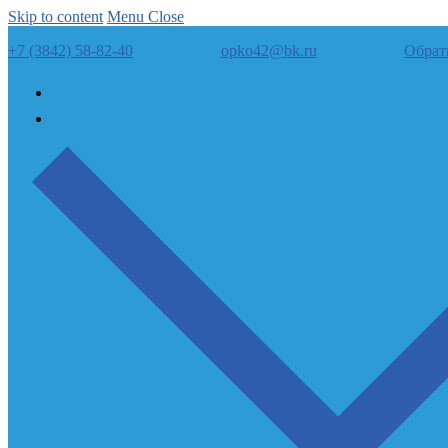
Skip to content
Menu
Close
+7 (3842) 58-82-40
opko42@bk.ru
Обрат