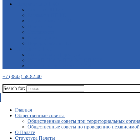
Документы ОП КО
Закон об ОП КО
Регламент ОП КО
Кодекс этики ОП КО
Положения
Соглашения
Рекомендации
Порядок работы ЦОН
Аппарат ОП КО
Контактная информация
УСТАВ ГКУ “АППАРАТ ОП КО”
Доходы руководителя за 2024 г.
+7 (3842) 58-82-40
Search for:
Главная
Общественные советы
Общественные советы при территориальных органа
Общественные советы по проведению независимой о
О Палате
Структура Палаты