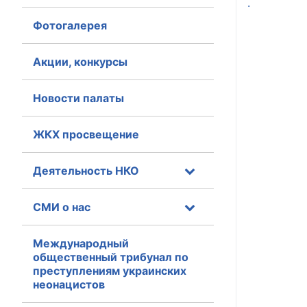
.
Фотогалерея
Главная
Общественные с
Акции, конкурсы
Общественные
Новости палаты
исполнительн
ЖКХ просвещение
Общественные
оказания усл
Деятельность НКО
О Палате
СМИ о нас
Структура Пала
Комиссии
Международный
общественный трибунал по
преступлениям украинских
Экспертный с
неонацистов
Совет ОП КО