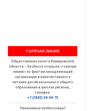
Общественны
Члены ОП КО
Документы ОП К
Регламент ОП
ГОРЯЧАЯ ЛИНИЯ
Кодекс этики
Общественная палата Кемеровской
Положения
области – Кузбасса открыла «горячую
линию» по фактам ненадлежащей
Соглашения
организации и некачественного
питания детей начального общего
Рекомендаци
образования в школах региона,
телефон:
Порядок раб
+7 (3842) 58-69-75
Аппарат ОП КО
Уважаемые кузбассовцы!