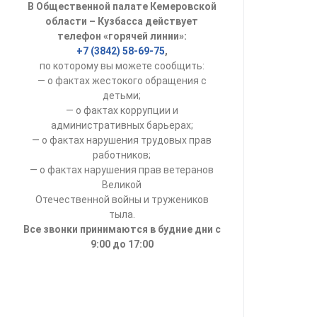
В Общественной палате Кемеровской
УСТАВ ГКУ “А
области – Кузбасса действует
телефон «горячей линии»:
Доходы руков
+7 (3842) 58-69-75
,
по которому вы можете сообщить:
— о фактах жестокого обращения с
детьми;
— о фактах коррупции и
административных барьерах;
— о фактах нарушения трудовых прав
работников;
— о фактах нарушения прав ветеранов
Великой
Отечественной войны и тружеников
тыла.
Все звонки принимаются в будние дни с
9:00 до 17:00