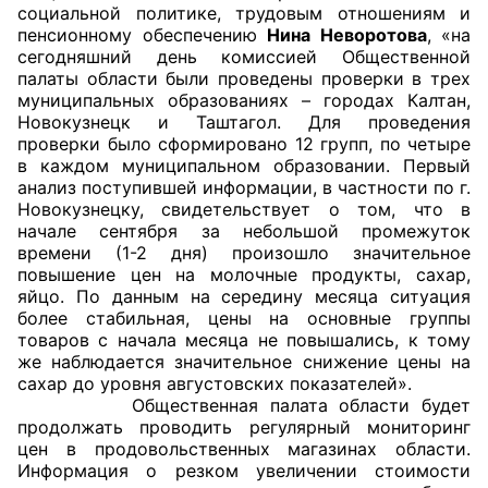
социальной политике, трудовым отношениям и
пенсионному обеспечению
Нина Неворотова
, «на
Главная
сегодняшний день комиссией Общественной
палаты области были проведены проверки в трех
Общественные советы
муниципальных образованиях – городах Калтан,
Новокузнецк и Таштагол. Для проведения
Общественные советы при территориальных
проверки было сформировано 12 групп, по четыре
в каждом муниципальном образовании. Первый
органах федеральных органов
анализ поступившей информации, в частности по г.
исполнительной власти
Новокузнецку, свидетельствует о том, что в
начале сентября за небольшой промежуток
Общественные советы по проведению
времени (1-2 дня) произошло значительное
независимой оценки качества условий
повышение цен на молочные продукты, сахар,
яйцо. По данным на середину месяца ситуация
оказания услуг
более стабильная, цены на основные группы
товаров с начала месяца не повышались, к тому
О Палате
же наблюдается значительное снижение цены на
сахар до уровня августовских показателей».
Структура Палаты
Общественная палата области будет
продолжать проводить регулярный мониторинг
Комиссии
цен в продовольственных магазинах области.
Информация о резком увеличении стоимости
Экспертный совет ОП КО