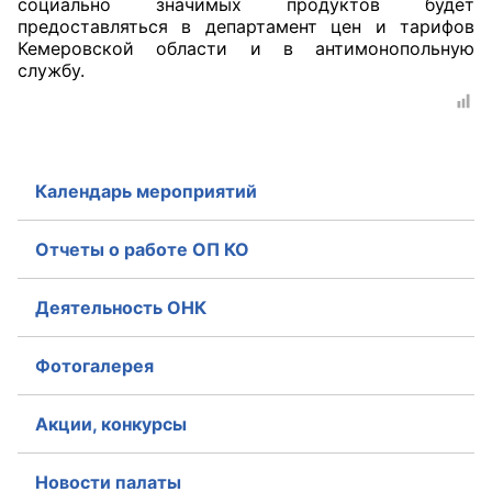
социально значимых продуктов будет
предоставляться в департамент цен и тарифов
Совет ОП КО
Кемеровской области и в антимонопольную
службу.
Общественный штаб
Члены ОП КО
Документы ОП КО
Календарь мероприятий
Регламент ОП КО
Отчеты о работе ОП КО
Кодекс этики ОП КО
Деятельность ОНК
Положения
Фотогалерея
Соглашения
Акции, конкурсы
Рекомендации
Порядок работы ЦОН
Новости палаты