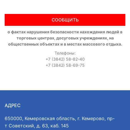
СООБЩИТЬ
о фактах нарушения безопасности нахождения людей в
торговых центрах, досуговых учреждениях, на
общественных объектах и в местах массового отдыха.
Телефоны:
+7 (3842) 58-82-40
+7 (3842) 58-69-75
АДРЕС
650000, Кемеровская область, г. Кемерово, пр-
т Советский, д. 63, каб. 145