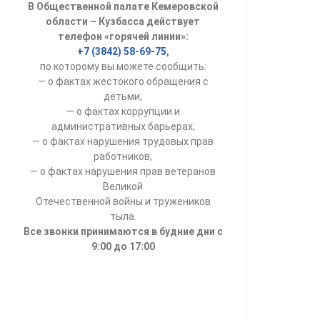
В Общественной палате Кемеровской
УСТАВ ГКУ “А
области – Кузбасса действует
телефон «горячей линии»:
Доходы руков
+7 (3842) 58-69-75
,
по которому вы можете сообщить:
— о фактах жестокого обращения с
детьми;
— о фактах коррупции и
административных барьерах;
— о фактах нарушения трудовых прав
работников;
— о фактах нарушения прав ветеранов
Великой
Отечественной войны и тружеников
тыла.
Все звонки принимаются в будние дни с
9:00 до 17:00