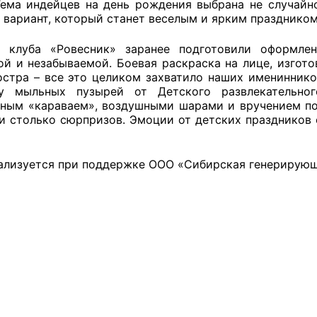
Тема индейцев на день рождения выбрана не случайно
 вариант, который станет веселым и ярким праздником
ы клуба «Ровесник» заранее подготовили оформлен
оветы
ой и незабываемой. Боевая раскраска на лице, изгото
остра – все это целиком захватило наших имениннико
 советы при территориальных органах федеральных о
у мыльных пузырей от Детского развлекательног
ным «караваем», воздушными шарами и вручением пода
ой власти
и столько сюрпризов. Эмоции от детских праздников о
 советы по проведению независимой оценки качества
уг
ализуется при поддержке ООО «Сибирская генерирующ
ты
овет ОП КО