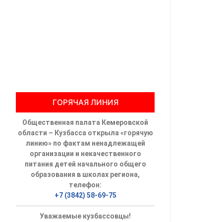
Общественны
Члены ОП КО
Документы ОП К
Регламент ОП
ГОРЯЧАЯ ЛИНИЯ
Кодекс этики
Общественная палата Кемеровской
Положения
области – Кузбасса открыла «горячую
линию» по фактам ненадлежащей
Соглашения
организации и некачественного
питания детей начального общего
Рекомендаци
образования в школах региона,
телефон:
Порядок раб
+7 (3842) 58-69-75
Аппарат ОП КО
Уважаемые кузбассовцы!