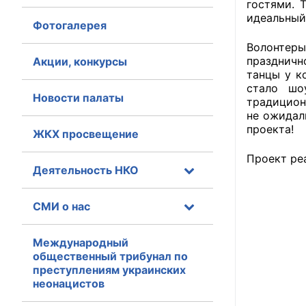
гостями. 
идеальный
Фотогалерея
Главная
Волонтер
Общественные с
праздничн
Акции, конкурсы
танцы у к
Общественные
стало шо
Новости палаты
традицион
исполнительн
не ожидал
проекта!
ЖКХ просвещение
Общественные
оказания усл
Проект ре
Деятельность НКО
О Палате
СМИ о нас
Структура Пала
Комиссии
Международный
общественный трибунал по
преступлениям украинских
Экспертный с
неонацистов
Совет ОП КО