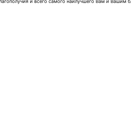
благополучия и всего самого наилучшего Вам и Вашим б
оветы
 советы при территориальных органах федеральных о
ой власти
 советы по проведению независимой оценки качества
уг
ты
овет ОП КО