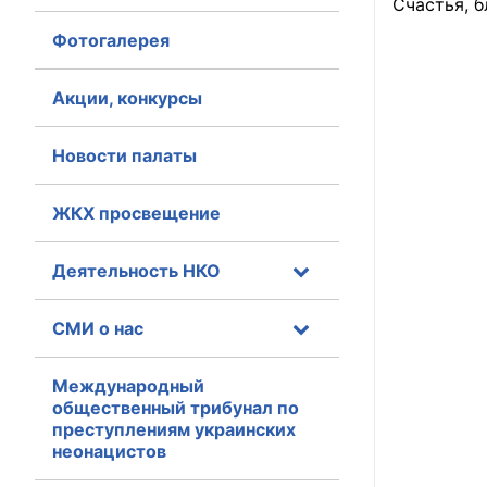
Счастья, 
Фотогалерея
Главная
Общественные с
Акции, конкурсы
Общественные
Новости палаты
исполнительн
ЖКХ просвещение
Общественные
оказания усл
Деятельность НКО
О Палате
СМИ о нас
Структура Пала
Комиссии
Международный
общественный трибунал по
преступлениям украинских
Экспертный с
неонацистов
Совет ОП КО