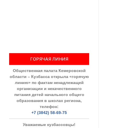
Общественны
Члены ОП КО
Документы ОП К
Регламент ОП
ГОРЯЧАЯ ЛИНИЯ
Кодекс этики
Общественная палата Кемеровской
Положения
области – Кузбасса открыла «горячую
линию» по фактам ненадлежащей
Соглашения
организации и некачественного
питания детей начального общего
Рекомендаци
образования в школах региона,
телефон:
Порядок раб
+7 (3842) 58-69-75
Аппарат ОП КО
Уважаемые кузбассовцы!