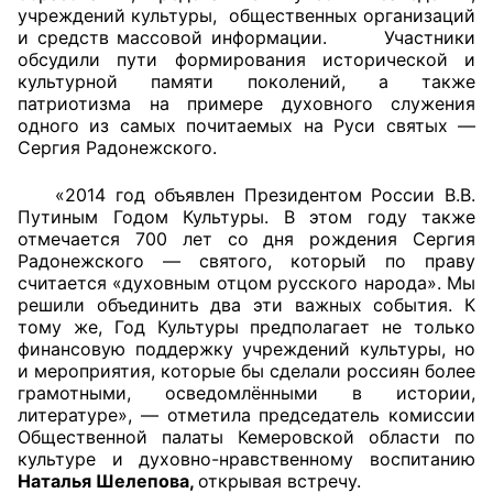
учреждений культуры, общественных организаций
и средств массовой информации. Участники
Главная
обсудили пути формирования исторической и
культурной памяти поколений, а также
Общественные советы
патриотизма на примере духовного служения
одного из самых почитаемых на Руси святых —
Общественные советы при территориальных
Сергия Радонежского.
органах федеральных органов
«2014 год объявлен Президентом России В.В.
исполнительной власти
Путиным Годом Культуры. В этом году также
отмечается 700 лет со дня рождения Сергия
Общественные советы по проведению
Радонежского — святого, который по праву
независимой оценки качества условий
считается «духовным отцом русского народа». Мы
оказания услуг
решили объединить два эти важных события. К
тому же, Год Культуры предполагает не только
О Палате
финансовую поддержку учреждений культуры, но
и мероприятия, которые бы сделали россиян более
грамотными, осведомлёнными в истории,
Структура Палаты
литературе», — отметила председатель комиссии
Общественной палаты Кемеровской области по
Комиссии
культуре и духовно-нравственному воспитанию
Наталья Шелепова,
открывая встречу.
Экспертный совет ОП КО