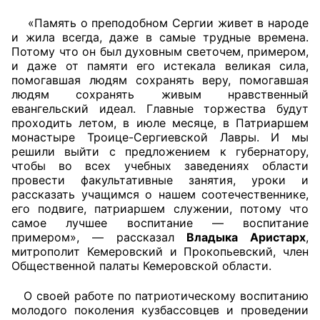
«Память о преподобном Сергии живет в народе
Совет ОП КО
и жила всегда, даже в самые трудные времена.
Потому что он был духовным светочем, примером,
Общественный штаб
и даже от памяти его истекала великая сила,
помогавшая людям сохранять веру, помогавшая
Члены ОП КО
людям сохранять живым нравственный
евангельский идеал. Главные торжества будут
проходить летом, в июле месяце, в Патриаршем
Документы ОП КО
монастыре Троице-Сергиевской Лавры. И мы
решили выйти с предложением к губернатору,
Регламент ОП КО
чтобы во всех учебных заведениях области
провести факультативные занятия, уроки и
Кодекс этики ОП КО
рассказать учащимся о нашем соотечественнике,
его подвиге, патриаршем служении, потому что
Положения
самое лучшее воспитание — воспитание
примером», — рассказал
Владыка Аристарх
,
Соглашения
митрополит Кемеровский и Прокопьевский, член
Общественной палаты Кемеровской области.
Рекомендации
О своей работе по патриотическому воспитанию
молодого поколения кузбассовцев и проведении
Порядок работы ЦОН