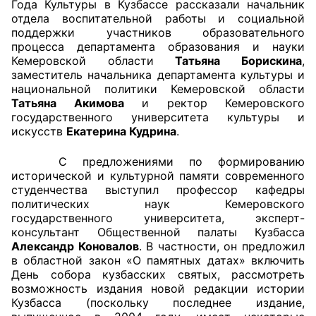
Года Культуры в Кузбассе рассказали начальник
отдела воспитательной работы и социальной
Аппарат ОП КО
поддержки участников образовательного
процесса департамента образования и науки
УСТАВ ГКУ “АППАРАТ ОП КО”
Кемеровской области
Татьяна Борискина
,
заместитель начальника департамента культуры и
Доходы руководителя за 2024 г.
национальной политики Кемеровской области
Татьяна Акимова
и ректор Кемеровского
государственного университета культуры и
искусств
Екатерина Кудрина
.
С предложениями по формированию
исторической и культурной памяти современного
студенчества выступил профессор кафедры
политических наук Кемеровского
государственного университета, эксперт-
консультант Общественной палаты Кузбасса
Александр Коновалов
. В частности, он предложил
в областной закон «О памятных датах» включить
День собора кузбасских святых, рассмотреть
возможность издания новой редакции истории
Кузбасса (поскольку последнее издание,