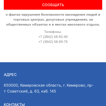
СООБЩИТЬ
о фактах нарушения безопасности нахождения людей в
торговых центрах, досуговых учреждениях, на
общественных объектах и в местах массового отдыха.
Телефоны:
+7 (3842) 58-82-40
+7 (3842) 58-69-75
АДРЕС
650000, Кемеровская область, г. Кемерово, пр-
т Советский, д. 63, каб. 145
КОНТАКТЫ