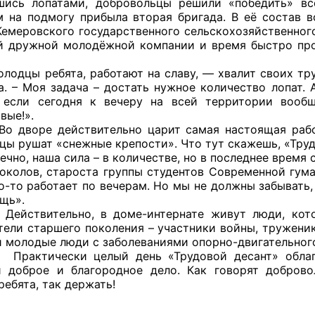
ись лопатами, добровольцы решили «победить» все
 на подмогу прибыла вторая бригада. В её состав 
Кемеровского государственного сельскохозяйственног
ой дружной молодёжной компании и время быстро прол
оветы
ребята, работают на славу, — хвалит своих труже
а. – Моя задача – достать нужное количество лопат. 
 советы при территориальных органах федеральных о
 если сегодня к вечеру на всей территории вооб
ой власти
вые!».
 действительно царит самая настоящая рабочая 
 советы по проведению независимой оценки качества
цы рушат «снежные крепости». Что тут скажешь, «Труд
уг
 наша сила – в количестве, но в последнее время сл
околов, староста группы студентов Современной гума
то-то работает по вечерам. Но мы не должны забывать
щь».
ельно, в доме-интернате живут люди, которые
ты
тели старшего поколения – участники войны, тружени
 и молодые люди с заболеваниями опорно-двигательного
ски целый день «Трудовой десант» облагораж
 доброе и благородное дело. Как говорят добровол
овет ОП КО
ребята, так держать!