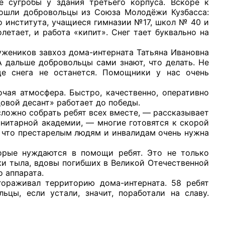
 сугробы у здания третьего корпуса. Вскоре к
вошли добровольцы из Союза Молодёжи Кузбасса:
о института, учащиеся гимназии №17, школ № 40 и
етает, и работа «кипит». Снег тает буквально на
ников завхоз дома-интерната Татьяна Ивановна
А дальше добровольцы сами знают, что делать. Не
рганов
ще снега не останется. Помощники у нас очень
атмосфера. Быстро, качественно, оперативно
 условий
овой десант» работает до победы.
ожно собрать ребят всех вместе, — рассказывает
нитарной академии, — многие готовятся к скорой
, что престарелым людям и инвалидам очень нужна
 нуждаются в помощи ребят. Это не только
ки тыла, вдовы погибших в Великой Отечественной
 аппарата.
ивал территорию дома-интерната. 58 ребят
ьцы, если устали, значит, поработали на славу.