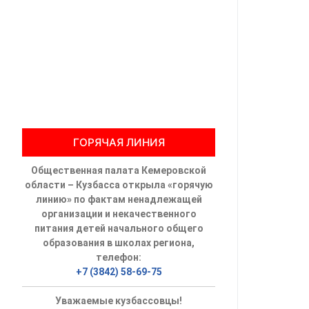
Общественны
Члены ОП КО
Документы ОП К
Регламент ОП
ГОРЯЧАЯ ЛИНИЯ
Кодекс этики
Общественная палата Кемеровской
Положения
области – Кузбасса открыла «горячую
линию» по фактам ненадлежащей
Соглашения
организации и некачественного
питания детей начального общего
Рекомендаци
образования в школах региона,
телефон:
Порядок раб
+7 (3842) 58-69-75
Аппарат ОП КО
Уважаемые кузбассовцы!