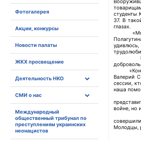
Вооруживш
товарищам
Фотогалерея
Главная
студенты 
37. В так
глазах.
Общественные с
Акции, конкурсы
«Молодцы 
Полагутин
Общественные
Новости палаты
удивлюсь,
исполнительн
трудолюби
Во дворе
ЖКХ просвещение
Общественные
доброволь
оказания усл
«Конечно,
Валерий С
Деятельность НКО
сессии, к
О Палате
наша помо
СМИ о нас
Действит
Структура Пала
представи
войне, но
Комиссии
Международный
Практиче
общественный трибунал по
совершили
преступлениям украинских
Экспертный с
Молодцы, 
неонацистов
Совет ОП КО