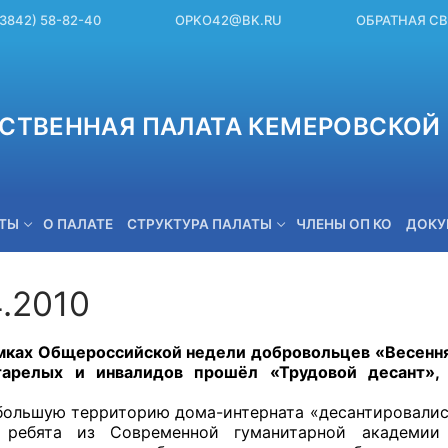
(3842) 58-82-40
OPKO42@BK.RU
ОБРАТНАЯ С
СТВЕННАЯ ПАЛАТА КЕМЕРОВСКОЙ 
ЕТЫ
О ПАЛАТЕ
СТРУКТУРА ПАЛАТЫ
ЧЛЕНЫ ОП КО
ДОКУ
4.2010
OPKO42@BK.RU
 Общероссийской недели добровольцев «Весенняя 
тарелых и инвалидов прошёл «Трудовой десант»,
ую территорию дома-интерната «десантировались» 
 ребята из Современной гуманитарной академи