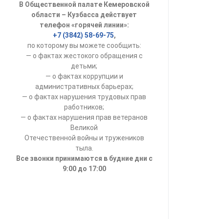
В Общественной палате Кемеровской
УСТАВ ГКУ “А
области – Кузбасса действует
телефон «горячей линии»:
Доходы руков
+7 (3842) 58-69-75
,
по которому вы можете сообщить:
— о фактах жестокого обращения с
детьми;
— о фактах коррупции и
административных барьерах;
— о фактах нарушения трудовых прав
работников;
— о фактах нарушения прав ветеранов
Великой
Отечественной войны и тружеников
тыла.
Все звонки принимаются в будние дни с
9:00 до 17:00