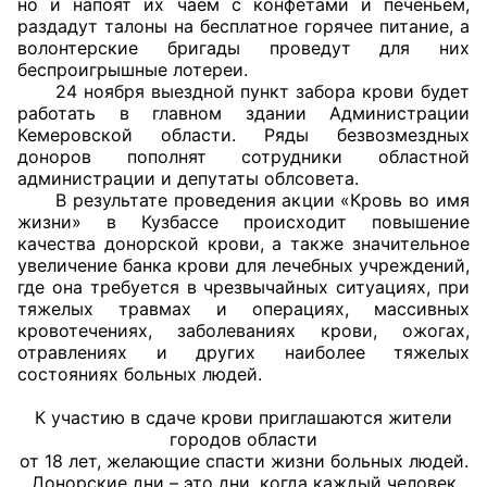
но и напоят их чаем с конфетами и печеньем,
раздадут талоны на бесплатное горячее питание, а
Совет ОП КО
волонтерские бригады проведут для них
беспроигрышные лотереи.
24 ноября выездной пункт забора крови будет
Общественный штаб
работать в главном здании Администрации
Кемеровской области. Ряды безвозмездных
Члены ОП КО
доноров пополнят сотрудники областной
администрации и депутаты облсовета.
Документы ОП КО
В результате проведения акции «Кровь во имя
жизни» в Кузбассе происходит повышение
Регламент ОП КО
качества донорской крови, а также значительное
увеличение банка крови для лечебных учреждений,
Кодекс этики ОП КО
где она требуется в чрезвычайных ситуациях, при
тяжелых травмах и операциях, массивных
кровотечениях, заболеваниях крови, ожогах,
Положения
отравлениях и других наиболее тяжелых
состояниях больных людей.
Соглашения
К участию в сдаче крови приглашаются жители
Рекомендации
городов области
от 18 лет, желающие спасти жизни больных людей.
Порядок работы ЦОН
Донорские дни – это дни, когда каждый человек