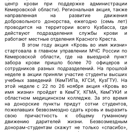
центр крови при поддержке администрации
Кемеровской области). Региональная акция, также
Главная
направленная на развитие движения
добровольного донорства, ежегодно (семь лет)
Общественные советы
проводится на территории всего Кузбасса, где
действуют подразделения службы крови и
Общественные советы при территориальных
работают местные отделения Красного Креста.
В этом году акция «Кровь во имя жизни»
органах федеральных органов
стартовала в главном управлении МЧС России по
исполнительной власти
Кемеровской области, где на выездной пункт
забора крови пришло более 70 офицеров и
Общественные советы по проведению
сотрудников разных подразделений. На прошлой
независимой оценки качества условий
неделе в акции приняли участие студенты высших
учебных заведений (КемТИПа, КГСИ, КузГТУ). На
оказания услуг
этой неделе с 22 по 26 ноября акция «Кровь во
имя жизни» пройдет в КемГУ, КГМА, КемГУКИ и
О Палате
областном медицинском колледже. За это время
на донорские пункты придут сотни студентов,
Структура Палаты
пожелавших безвозмездно сдать кровь и выразить
свою причастность к общему гуманному
Комиссии
движению дарителей жизни. Безвозмездным
донорам-студентам скажут не только «спасибо»,
Экспертный совет ОП КО