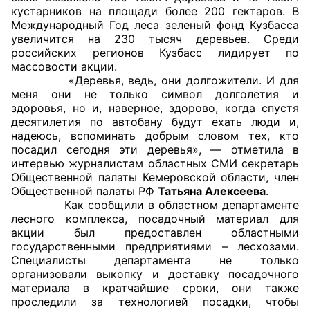
кустарников на площади более 200 гектаров. В
Аппарат ОП КО
Международный Год леса зеленый фонд Кузбасса
увеличится на 230 тысяч деревьев. Среди
УСТАВ ГКУ “АППАРАТ ОП КО”
российских регионов Кузбасс лидирует по
массовости акции.
«Деревья, ведь, они долгожители. И для
Доходы руководителя за 2024 г.
меня они не только символ долголетия и
здоровья, но и, наверное, здорово, когда спустя
десятилетия по автобану будут ехать люди и,
надеюсь, вспоминать добрым словом тех, кто
посадил сегодня эти деревья», — отметила в
интервью журналистам областных СМИ секретарь
Общественной палаты Кемеровской области, член
Общественной палаты РФ
Татьяна Алексеева
.
Как сообщили в областном департаменте
лесного комплекса, посадочный материал для
акции был предоставлен областными
государственными предприятиями – лесхозами.
Специалисты департамента не только
организовали выкопку и доставку посадочного
материала в кратчайшие сроки, они также
проследили за технологией посадки, чтобы