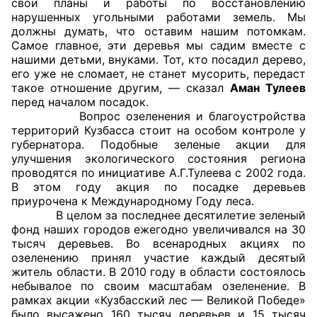
свои планы и работы по восстановлению
нарушенных угольными работами земель. Мы
Совет ОП КО
должны думать, что оставим нашим потомкам.
Самое главное, эти деревья мы садим вместе с
нашими детьми, внуками. Тот, кто посадил дерево,
Общественный штаб
его уже не сломает, не станет мусорить, передаст
такое отношение другим, — сказал
Аман Тулеев
Члены ОП КО
перед началом посадок.
Вопрос озеленения и благоустройства
Документы ОП КО
территорий Кузбасса стоит на особом контроле у
губернатора. Подобные зеленые акции для
Регламент ОП КО
улучшения экологического состояния региона
проводятся по инициативе А.Г.Тулеева с 2002 года.
Кодекс этики ОП КО
В этом году акция по посадке деревьев
приурочена к Международному Году леса.
В целом за последнее десятилетие зеленый
Положения
фонд наших городов ежегодно увеличивался на 30
тысяч деревьев. Во всенародных акциях по
Соглашения
озеленению принял участие каждый десятый
житель области. В 2010 году в области состоялось
Рекомендации
небывалое по своим масштабам озеленение. В
рамках акции «Кузбасский лес — Великой Победе»
Порядок работы ЦОН
было высажено 160 тысяч деревьев и 15 тысяч