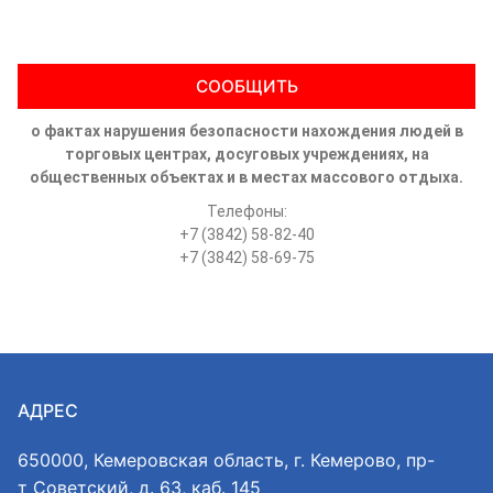
СООБЩИТЬ
о фактах нарушения безопасности нахождения людей в
торговых центрах, досуговых учреждениях, на
общественных объектах и в местах массового отдыха.
Телефоны:
+7 (3842) 58-82-40
+7 (3842) 58-69-75
АДРЕС
650000, Кемеровская область, г. Кемерово, пр-
т Советский, д. 63, каб. 145