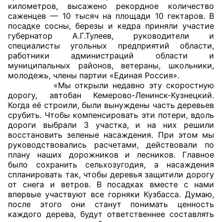
километров, высажено рекордное количество
саженцев — 10 тысяч на площади 10 гектаров. В
Главная
посадке сосны, березы и кедра приняли участие
губернатор А.Г.Тулеев, руководители и
Общественные советы
специалисты угольных предприятий области,
работники администраций области и
Общественные советы при территориальных
муниципальных районов, ветераны, школьники,
молодежь, члены партии «Единая Россия».
органах федеральных органов
«Мы открыли недавно эту скоростную
исполнительной власти
дорогу, автобан Кемерово-Ленинск-Кузнецкий.
Когда её строили, были вынуждены часть деревьев
Общественные советы по проведению
срубить. Чтобы компенсировать эти потери, вдоль
независимой оценки качества условий
дороги выбрали 3 участка, и на них решили
восстановить зеленые насаждения. При этом мы
оказания услуг
руководствовались расчетами, действовали по
плану наших дорожников и лесников. Главное
О Палате
было сохранить сельхозугодия, а насаждения
спланировать так, чтобы деревья защитили дорогу
Структура Палаты
от снега и ветров. В посадках вместе с нами
впервые участвуют все горняки Кузбасса. Думаю,
Комиссии
после этого они станут понимать ценность
каждого дерева, будут ответственнее составлять
Экспертный совет ОП КО