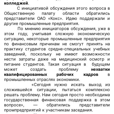
колледжей
.
С инициативой обсуждения этого вопроса в
Главная
Общественную палату области обратились
представители ОАО «Кокс». Идею поддержали и
Общественные советы
другие промышленные предприятия.
По мнению инициаторов обсуждения, уже в
Общественные советы при территориальных
этом году, учитывая сложную экономическую
ситуацию, некоторые промышленные предприятия
органах федеральных органов
по финансовым причинам не смогут принять на
исполнительной власти
практику студентов средне-специальных учебных
заведений, поскольку не имеют возможности
Общественные советы по проведению
нести затраты даже на медицинский осмотр и
независимой оценки качества условий
питание студентов. Такая ситуация в будущем
может создать проблему
нехватки
оказания услуг
квалифицированных рабочих
кадров
в
промышленных отраслях экономики.
О Палате
«Сегодня нужно искать выход из
сложившейся ситуации, пытаться комплексно
Структура Палаты
решать проблему. Нам сегодня просто необходима
государственная финансовая поддержка в этом
Комиссии
вопросе», — обратились представители
промпредприятий к участникам заседания.
Экспертный совет ОП КО