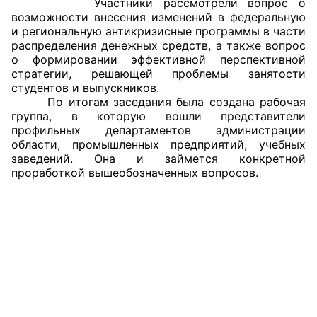
Участники рассмотрели вопрос о
возможности внесения изменений в федеральную
Совет ОП КО
и региональную антикризисные программы в части
распределения денежных средств, а также вопрос
о формировании эффективной перспективной
Общественный штаб
стратегии, решающей проблемы занятости
студентов и выпускников.
Члены ОП КО
По итогам заседания была создана рабочая
группа, в которую вошли представители
Документы ОП КО
профильных департаментов администрации
области, промышленных предприятий, учебных
Регламент ОП КО
заведений. Она и займется конкретной
проработкой вышеобозначенных вопросов.
Кодекс этики ОП КО
Положения
Соглашения
Рекомендации
Порядок работы ЦОН